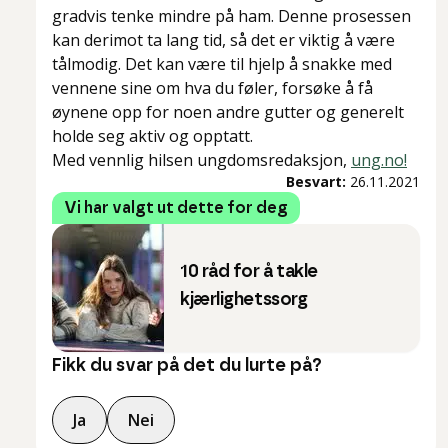
gradvis tenke mindre på ham. Denne prosessen
kan derimot ta lang tid, så det er viktig å være
tålmodig. Det kan være til hjelp å snakke med
vennene sine om hva du føler, forsøke å få
øynene opp for noen andre gutter og generelt
holde seg aktiv og opptatt.
Med vennlig hilsen ungdomsredaksjon,
ung.no!
Besvart:
26.11.2021
Vi har valgt ut dette for deg
10 råd for å takle
kjærlighetssorg
Fikk du svar på det du lurte på?
Ja
Nei