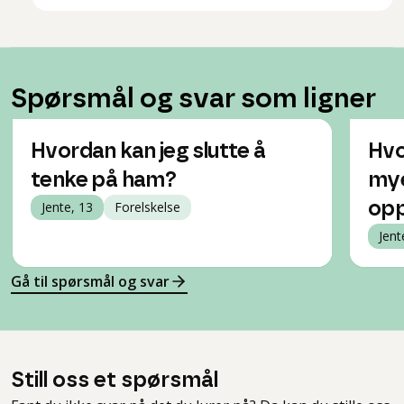
Spørsmål og svar som ligner
Hvordan kan jeg slutte å
Hvo
tenke på ham?
mye
Jente, 13
Forelskelse
op
Jent
Gå til spørsmål og svar
Still oss et spørsmål