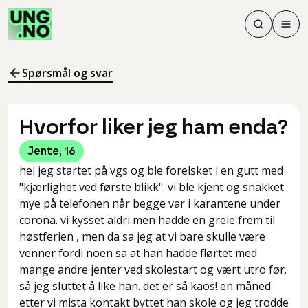
Søk
Men
Søk
Meny
Søk i innhol
Meny for å 
Spørsmål og svar
Hvorfor liker jeg ham enda?
Jente
,
16
hei jeg startet på vgs og ble forelsket i en gutt med
"kjærlighet ved første blikk". vi ble kjent og snakket
mye på telefonen når begge var i karantene under
corona. vi kysset aldri men hadde en greie frem til
høstferien , men da sa jeg at vi bare skulle være
venner fordi noen sa at han hadde flørtet med
mange andre jenter ved skolestart og vært utro før.
så jeg sluttet å like han. det er så kaos! en måned
etter vi mista kontakt byttet han skole og jeg trodde