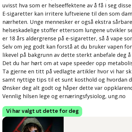
uvisst hva som er helseeffektene av å få i seg diss
E-sigaretter kan irritere luftveiene til den som d
nærheten. Unge mennesker er også ekstra sårbare 
helseskadelige stoffer ettersom lungene utvikler se
er 18 års aldergrense på e-sigaretter, så å vape so
Selv om jeg godt kan forstå at du bruker vapen for å
likevel på bakgrunn av dette sterkt anbefale deg å
Det du har hørt om at vape speeder opp metabol
Ta gjerne en titt på vedlagte artikler hvor vi har 
samt nyttige tips til et sunt kosthold og hvordan d
Ønsker deg alt godt og håper dette var oppklaren
Vennlig hilsen lege og ernæringsfysiolog, ung.no
Vi har valgt ut dette for deg