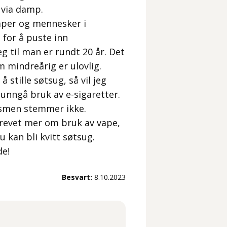
e via damp.
amper og mennesker i
for å puste inn
g til man er rundt 20 år. Det
m mindreårig er ulovlig.
 stille søtsug, så vil jeg
 unngå bruk av e-sigaretter.
ismen stemmer ikke.
skrevet mer om bruk av vape,
u kan bli kvitt søtsug.
de!
Besvart:
8.10.2023