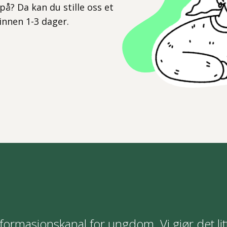
på? Da kan du stille oss et
 innen 1-3 dager.
formasjonskanal for ungdom. Vi gjør det lit