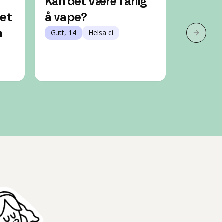
Kan det være farlig
Er det 
et
å vape?
med a
n
Gutt, 14
Helsa di
Jente, 15
Neste 