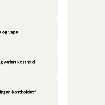
k og vape
 og variert kosthold
inger i kostholdet?