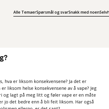
Alle Temaer
Spørsmål og svar
Snakk med noen
Selv
Søk
Meny
Søk i innholdet på ung.no
Meny for å navigere på ung.no
ig?
is, hva er liksom konsekvensene? Ja det er
 er liksom helse konsekvensene av å vape? Jeg
ri og lagt på meg litt og føler vape er en måte
r jo det bedre enn å bli feit liksom. Har også
lismen ellerno, er det sant?