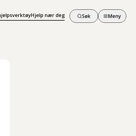
hjelpsverktøy
Hjelp nær deg
Søk
Meny