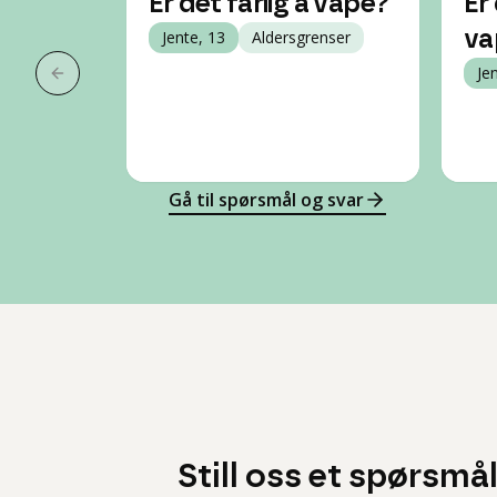
Er det farlig å vape?
Er 
Jente, 13
Aldersgrenser
va
Je
Forrige slide
Gå til spørsmål og svar
Still oss et spørsmå