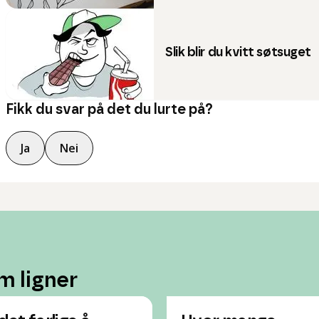
Slik blir du kvitt søtsuget
Fikk du svar på det du lurte på?
Ja
Nei
m ligner