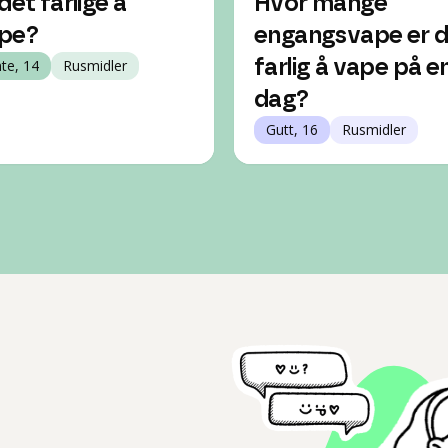
det farlige å
Hvor mange
pe?
engangsvape er d
nte, 14
Rusmidler
farlig å vape på e
dag?
Gutt, 16
Rusmidler
l