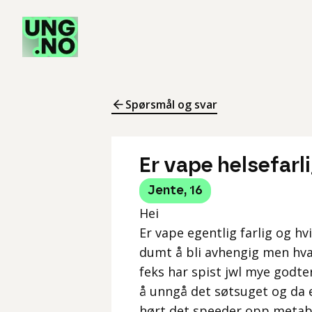
Spørsmål og svar
Er vape helsefarl
Jente
,
16
Hei
Er vape egentlig farlig og hv
dumt å bli avhengig men hva
feks har spist jwl mye godte
å unngå det søtsuget og da e
hørt det speeder opp metabo