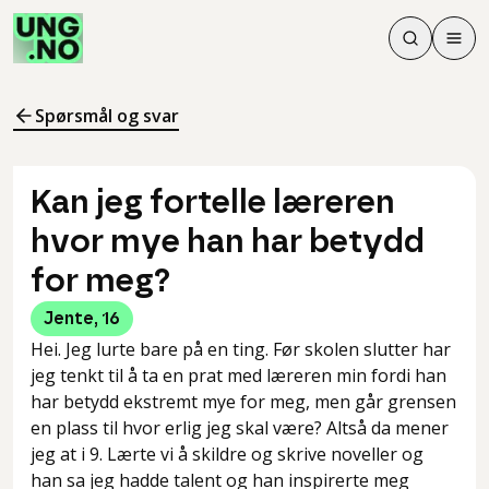
Søk
Men
Søk
Meny
Søk i innhol
Meny for å 
Spørsmål og svar
Kan jeg fortelle læreren
hvor mye han har betydd
for meg?
Jente
,
16
Hei. Jeg lurte bare på en ting. Før skolen slutter har
jeg tenkt til å ta en prat med læreren min fordi han
har betydd ekstremt mye for meg, men går grensen
en plass til hvor erlig jeg skal være? Altså da mener
jeg at i 9. Lærte vi å skildre og skrive noveller og
han sa jeg hadde talent og han inspirerte meg