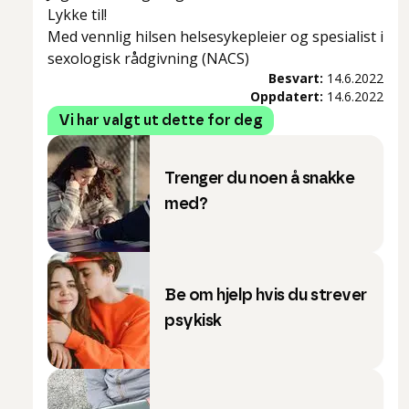
Lykke til!
Med vennlig hilsen helsesykepleier og spesialist i
sexologisk rådgivning (NACS)
Besvart:
14.6.2022
Oppdatert:
14.6.2022
Vi har valgt ut dette for deg
Trenger du noen å snakke
med?
Be om hjelp hvis du strever
psykisk