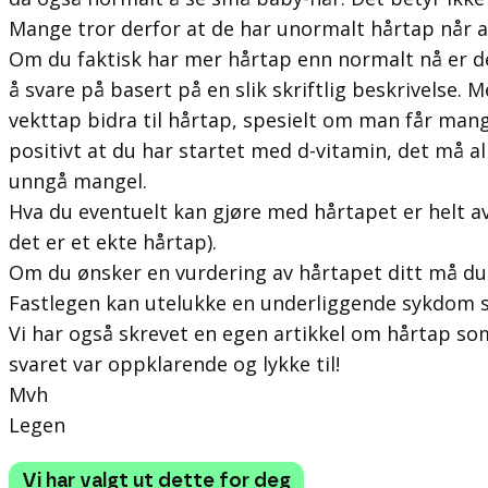
Mange tror derfor at de har unormalt hårtap når al
Om du faktisk har mer hårtap enn normalt nå er d
å svare på basert på en slik skriftlig beskrivelse. 
vekttap bidra til hårtap, spesielt om man får ma
positivt at du har startet med d-vitamin, det må al
unngå mangel.
Hva du eventuelt kan gjøre med hårtapet er helt 
det er et ekte hårtap).
Om du ønsker en vurdering av hårtapet ditt må du
Fastlegen kan utelukke en underliggende sykdom 
Vi har også skrevet en egen artikkel om hårtap so
svaret var oppklarende og lykke til!
Mvh
Legen
Vi har valgt ut dette for deg