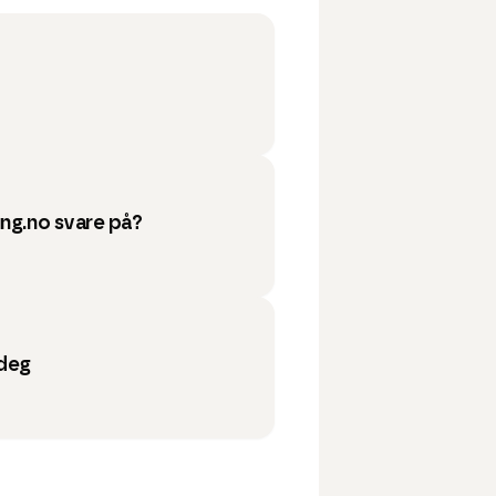
ung.no svare på?
 deg