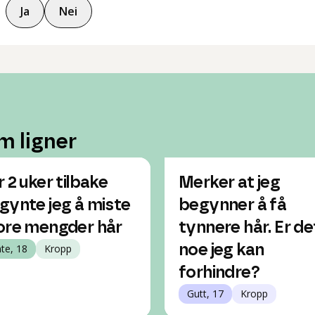
Ja
Nei
m ligner
r 2 uker tilbake
Merker at jeg
gynte jeg å miste
begynner å få
ore mengder hår
tynnere hår. Er de
nte, 18
Kropp
noe jeg kan
forhindre?
Gutt, 17
Kropp