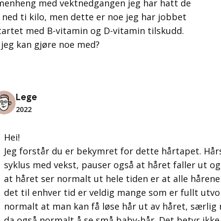
menheng med vektnedgangen jeg har hatt de
 ned ti kilo, men dette er noe jeg har jobbet
startet med B-vitamin og D-vitamin tilskudd.
 jeg kan gjøre noe med?
Lege
2022
Hei!
Jeg forstår du er bekymret for dette hårtapet. Hå
syklus med vekst, pauser også at håret faller ut og
at håret ser normalt ut hele tiden er at alle hårene e
det til enhver tid er veldig mange som er fullt utvo
normalt at man kan få løse hår ut av håret, særlig 
da også normalt å se små baby-hår. Det betyr ikke 