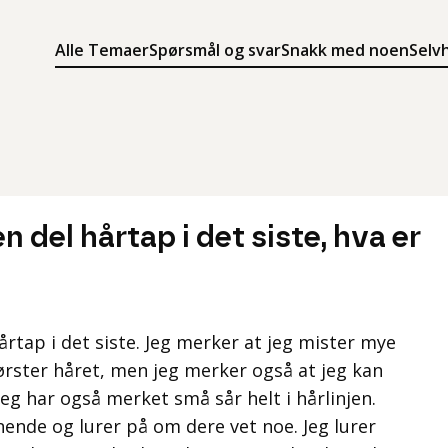
Alle Temaer
Spørsmål og svar
Snakk med noen
Selv
Søk
Meny
Søk i innholdet på ung.no
Meny for å navigere på ung.no
 del hårtap i det siste, hva er
årtap i det siste. Jeg merker at jeg mister mye
ørster håret, men jeg merker også at jeg kan
Jeg har også merket små sår helt i hårlinjen.
nende og lurer på om dere vet noe. Jeg lurer