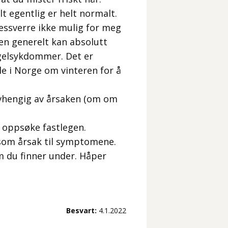
t egentlig er helt normalt.
essverre ikke mulig for meg
Men generelt kan absolutt
ngelsykdommer. Det er
le i Norge om vinteren for å
avhengig av årsaken (om om
 oppsøke fastlegen.
som årsak til symptomene.
m du finner under. Håper
Besvart:
4.1.2022