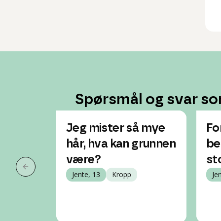
Spørsmål og svar so
Jeg mister så mye
Fo
hår, hva kan grunnen
be
være?
st
Forrige slide
Jente, 13
Kropp
Je