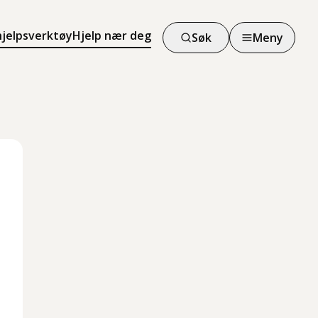
hjelpsverktøy
Hjelp nær deg
Søk
Meny