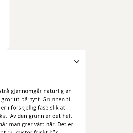
rstrå gjennomgår naturlig en
 gror ut på nytt. Grunnen til
r i forskjellig fase slik at
kst. Av den grunn er det helt
når man grer vått hår. Det er
at du mister friskt hår.