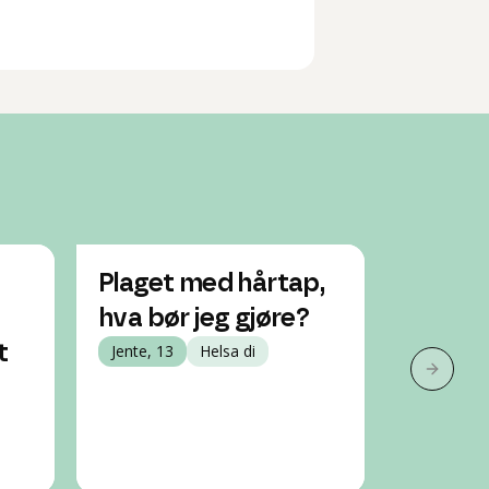
Plaget med hårtap,
Plaget
hva bør jeg gjøre?
hva ka
t
Jente, 13
Helsa di
Jente, 16
Neste 