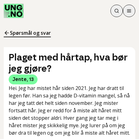
Søk
Men
Søk
Meny
Søk i innhol
Meny for å 
Spørsmål og svar
Plaget med hårtap, hva bør
jeg gjøre?
Jente
,
13
Hei. Jeg har mistet hår siden 2021. Jeg har dratt til
legen før. Han sa jeg hadde D-vitamin mangel, så nå
har jeg tatt det helt siden november. Jeg mister
fortsatt hår. Jeg er redd for å miste alt håret mitt
siden det stopper aldri. Hver gang jeg tar meg i
håret mister jeg skikkelig mye. Jeg lurer på om jeg
bør dra til legen og om jeg blir å miste alt håret mitt.