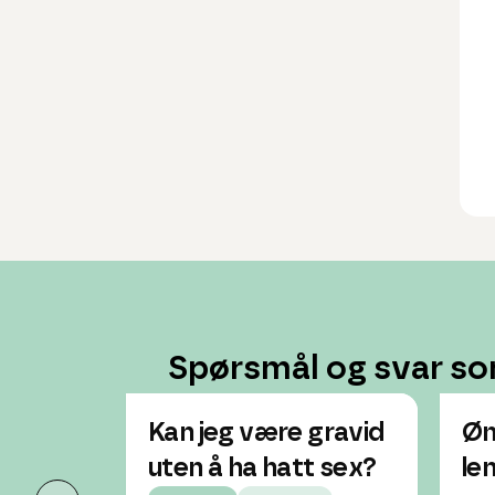
Spørsmål og svar so
Kan jeg være gravid
Øm
uten å ha hatt sex?
len