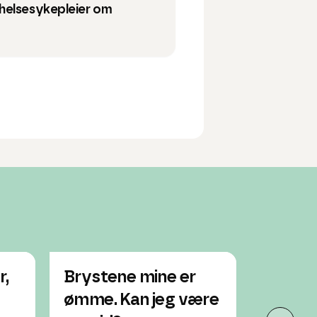
helsesykepleier om
r,
Brystene mine er
Har ik
ømme. Kan jeg være
mensen