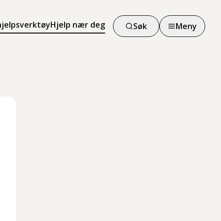
hjelpsverktøy
Hjelp nær deg
Søk
Meny