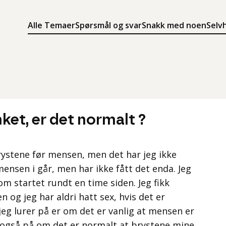
Alle Temaer
Spørsmål og svar
Snakk med noen
Selv
Søk
Meny
Søk i innholdet på ung.no
Meny for å navigere på ung.no
nket, er det normalt ?
brystene før mensen, men det har jeg ikke
mensen i går, men har ikke fått det enda. Jeg
om startet rundt en time siden. Jeg fikk
 og jeg har aldri hatt sex, hvis det er
eg lurer på er om det er vanlig at mensen er
 også på om det er normalt at brystene mine