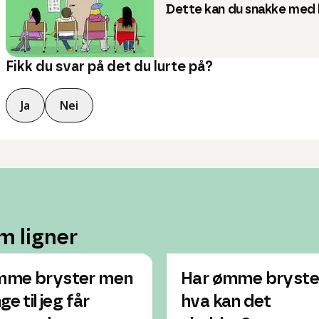
Dette kan du snakke med 
Fikk du svar på det du lurte på?
Ja
Nei
m ligner
me bryster men
Har ømme bryste
ge til jeg får
hva kan det