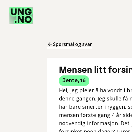
Spørsmål og svar
Mensen litt forsi
Jente
,
16
Hei, jeg pleier å ha vondt i 
denne gangen. Jeg skulle få 
har bare smerter i ryggen, s
mensen første gang 4 år siden
nødvendig informasjon. Det j
forsinket noen dager? Lurer