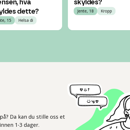
nsen, hva
skyldes?
yldes dette?
Jente, 18
Kropp
nte, 15
Helsa di
l
på? Da kan du stille oss et
 innen 1-3 dager.