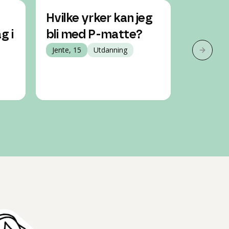
Hvilke yrker kan jeg
Kan je
g i
bli med P-matte?
selvom
Jente, 15
Utdanning
klarer 
Neste 
matte
Jente, 16