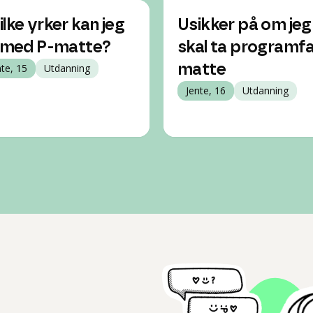
ilke yrker kan jeg
Usikker på om jeg
i med P-matte?
skal ta programfa
nte, 15
Utdanning
matte
Jente, 16
Utdanning