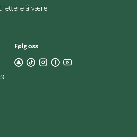
t lettere å være
Følg oss
s)