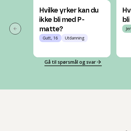
Hvilke yrker kan du
Hv
ikke bli med P-
bl
matte?
Je
Forrige slide
Gutt, 16
Utdanning
Gå til spørsmål og svar