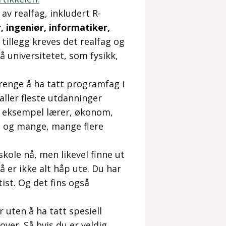
v realfag, inkludert R-
 ingeniør, informatiker,
 I tillegg kreves det realfag og
å universitetet, som fysikk,
trenge å ha tatt programfag i
aller fleste utdanninger
r eksempel lærer, økonom,
 - og mange, mange flere
kole nå, men likevel finne ut
å er ikke alt håp ute. Du har
ist. Og det fins også
r uten å ha tatt spesiell
over. Så hvis du er veldig