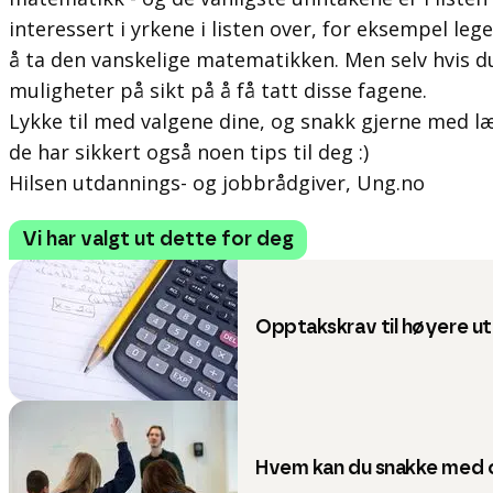
interessert i yrkene i listen over, for eksempel lege
å ta den vanskelige matematikken. Men selv hvis du
muligheter på sikt på å få tatt disse fagene.
Lykke til med valgene dine, og snakk gjerne med læ
de har sikkert også noen tips til deg :)
Hilsen utdannings- og jobbrådgiver, Ung.no
Vi har valgt ut dette for deg
Opptakskrav til høyere u
Hvem kan du snakke med 