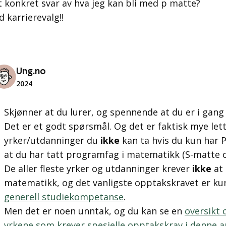
et konkret svar av hva jeg kan bli med p matte?
 karrierevalg!!
Ung.no
2024
Skjønner at du lurer, og spennende at du er i gan
Det er et godt spørsmål. Og det er faktisk mye lette
yrker/utdanninger du
ikke
kan ta hvis du kun har 
at du har tatt programfag i matematikk (S-matte 
De aller fleste yrker og utdanninger krever
ikke
at 
matematikk, og det vanligste opptakskravet er ku
generell studiekompetanse
.
Men det er noen unntak, og du kan se en
oversikt 
yrkene som krever spesielle opptakskrav i denne ar