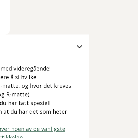
g med videregående!
re å si hvilke
P-matte, og hvor det kreves
og R-matte).
du har tatt spesiell
n at du har det som heter
over noen av de vanligste
tikkelen.