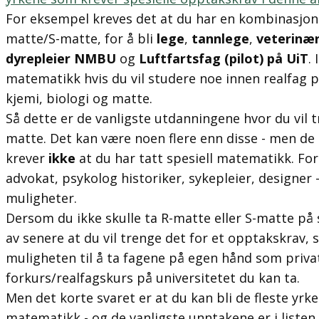
For eksempel kreves det at du har en kombinasjon a
matte/S-matte, for å bli
lege
,
tannlege
,
veterinær,
dyrepleier NMBU
og
Luftfartsfag (pilot) på UiT
.
matematikk hvis du vil studere noe innen realfag p
kjemi, biologi og matte.
Så dette er de vanligste utdanningene hvor du vil 
matte. Det kan være noen flere enn disse - men de 
krever
ikke
at du har tatt spesiell matematikk. Fo
advokat, psykolog historiker, sykepleier, designer
muligheter.
Dersom du ikke skulle ta R-matte eller S-matte på s
av senere at du vil trenge det for et opptakskrav, s
muligheten til å ta fagene på egen hånd som privat
forkurs/realfagskurs på universitetet du kan ta.
Men det korte svaret er at du kan bli de fleste yrke
matematikk - og de vanligste unntakene er i listen 