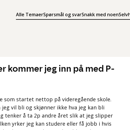
Alle Temaer
Spørsmål og svar
Snakk med noen
Selv
Søk
Meny
Søk i innholdet på ung.no
Meny for å navigere på ung.no
er kommer jeg inn på med P-
te som startet nettop på videregående skole.
 jeg vil bli og skjønner ikke hva jeg kan bli
 tenker å ta 2p andre året slik at jeg slipper
lken yrker jeg kan studere eller få jobb i hvis