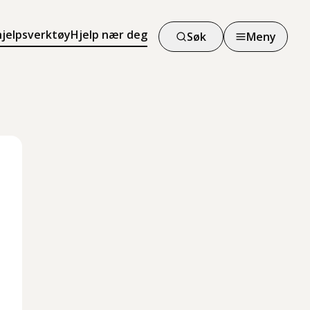
hjelpsverktøy
Hjelp nær deg
Søk
Meny