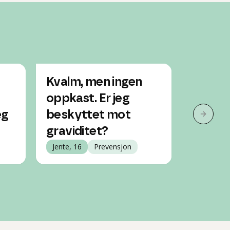
Kvalm, men ingen
Fikk di
oppkast. Er jeg
jeg tok
eg
beskyttet mot
Jente, 17
Neste 
graviditet?
Jente, 16
Prevensjon