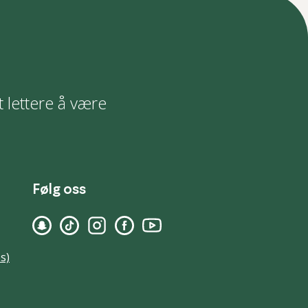
t lettere å være
Følg oss
s)