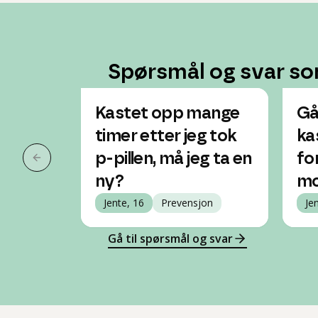
Spørsmål og svar so
Kastet opp mange
Gå
timer etter jeg tok
ka
p-pillen, må jeg ta en
fo
Forrige slide
ny?
mo
Jente, 16
Prevensjon
Je
Gå til spørsmål og svar