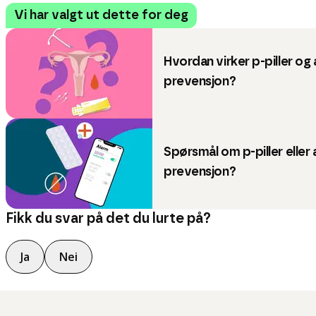
Vi har valgt ut dette for deg
Hvordan virker p-piller og
prevensjon?
Spørsmål om p-piller eller
prevensjon?
Fikk du svar på det du lurte på?
Ja
Nei