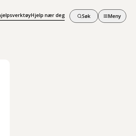
hjelpsverktøy
Hjelp nær deg
Søk
Meny