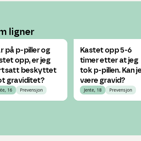
m ligner
r på p-piller og
Kastet opp 5-6
stet opp, er jeg
timer etter at jeg
rtsatt beskyttet
tok p-pillen. Kan j
t graviditet?
være gravid?
nte, 16
Prevensjon
Jente, 18
Prevensjon