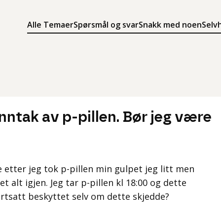
Alle Temaer
Spørsmål og svar
Snakk med noen
Selv
Søk
Meny
Søk i innholdet på ung.no
Meny for å navigere på ung.no
inntak av p-pillen. Bør jeg være
e etter jeg tok p-pillen min gulpet jeg litt men
t alt igjen. Jeg tar p-pillen kl 18:00 og dette
fortsatt beskyttet selv om dette skjedde?