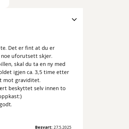
e. Det er fint at du er
 noe uforutsett skjer.
illen, skal du ta en ny med
ldet igjen ca. 3,5 time etter
et mot graviditet.
ært beskyttet selv innen to
oppkast:)
godt.
Besvart:
27.5.2025