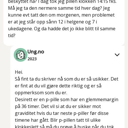
beskyttet nå? I dag tok jeg pillen klokken 14:15 fks.
Må jeg ta den nermere samme tid hver dag? Jeg
kunne evt tatt den om morgenen, men problemet
er at jeg står opp sånn 12 i helgene og 7 i
ukedagene. Og da hadde det jo ikke blitt til samme
tid?
Ung.no
2023
Hei.
Så fint ta du skriver nå som du er så usikker. Det
er fint at du vil gjøre dette riktig og er så
oppmerksom som du er.
Desirett er en p-pille som har en glemmemargin
på 36 timer. Det vil si at du er sikker mot
graviditet hvis du tar neste p-piller før disse
timene har gått. Blir p-pillen tatt til ulike
klokkeslett så må du prøve å huske når du tok