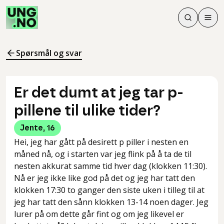
Søk
Men
Søk
Meny
Søk i innhol
Meny for å 
Spørsmål og svar
Er det dumt at jeg tar p-
pillene til ulike tider?
Jente
,
16
Hei, jeg har gått på desirett p piller i nesten en
måned nå, og i starten var jeg flink på å ta de til
nesten akkurat samme tid hver dag (klokken 11:30).
Nå er jeg ikke like god på det og jeg har tatt den
klokken 17:30 to ganger den siste uken i tilleg til at
jeg har tatt den sånn klokken 13-14 noen dager. Jeg
lurer på om dette går fint og om jeg likevel er