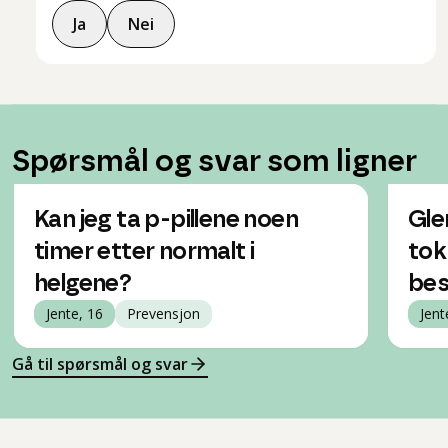
Ja
Nei
Spørsmål og svar som ligner
Kan jeg ta p-pillene noen
Gle
timer etter normalt i
tok
helgene?
bes
Jente, 16
Prevensjon
Jent
Gå til spørsmål og svar