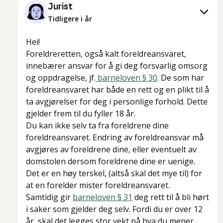
Jurist
Tidligere i år
Hei!
Foreldreretten, også kalt foreldreansvaret,
innebærer ansvar for å gi deg forsvarlig omsorg
og oppdragelse, jf.
barneloven § 30
. De som har
foreldreansvaret har både en rett og en plikt til å
ta avgjørelser for deg i personlige forhold. Dette
gjelder frem til du fyller 18 år.
Du kan ikke selv ta fra foreldrene dine
foreldreansvaret. Endring av foreldreansvar må
avgjøres av foreldrene dine, eller eventuelt av
domstolen dersom foreldrene dine er uenige.
Det er en høy terskel, (altså skal det mye til) for
at en forelder mister foreldreansvaret.
Samtidig gir
barneloven § 31
deg rett til å bli hørt
i saker som gjelder deg selv. Fordi du er over 12
år, skal det legges stor vekt på hva du mener.