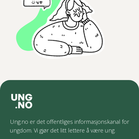
Ung.no er det offentliges informasjonskanal for
ungdom. Vi gjør det litt lettere å være ung.