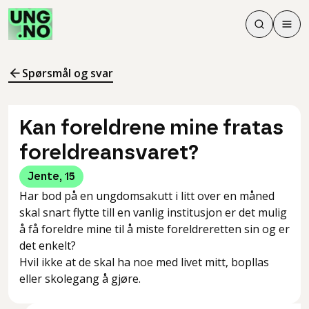
Søk
Men
Søk
Meny
Søk i innhol
Meny for å 
Spørsmål og svar
Kan foreldrene mine fratas
foreldreansvaret?
Jente
,
15
Har bod på en ungdomsakutt i litt over en måned
skal snart flytte till en vanlig institusjon er det mulig
å få foreldre mine til å miste foreldreretten sin og er
det enkelt?
Hvil ikke at de skal ha noe med livet mitt, bopllas
eller skolegang å gjøre.