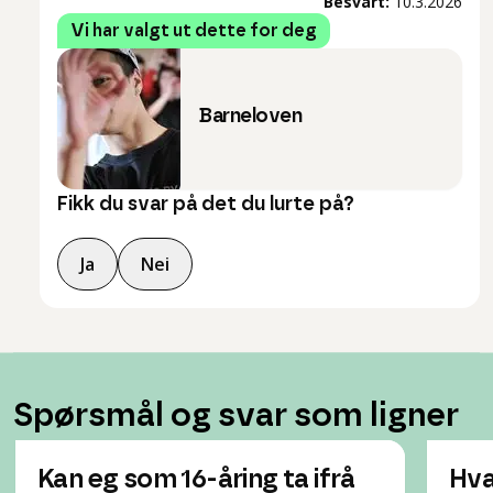
Besvart:
10.3.2026
Vi har valgt ut dette for deg
Barneloven
Fikk du svar på det du lurte på?
Ja
Nei
Spørsmål og svar som ligner
Kan eg som 16-åring ta ifrå
Hva