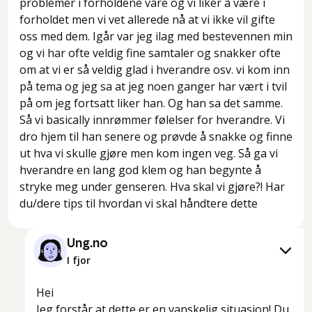
problemer i forholdene våre og vi liker å være i
forholdet men vi vet allerede nå at vi ikke vil gifte
oss med dem. Igår var jeg ilag med bestevennen min
og vi har ofte veldig fine samtaler og snakker ofte
om at vi er så veldig glad i hverandre osv. vi kom inn
på tema og jeg sa at jeg noen ganger har vært i tvil
på om jeg fortsatt liker han. Og han sa det samme.
Så vi basically innrømmer følelser for hverandre. Vi
dro hjem til han senere og prøvde å snakke og finne
ut hva vi skulle gjøre men kom ingen veg. Så ga vi
hverandre en lang god klem og han begynte å
stryke meg under genseren. Hva skal vi gjøre?! Har
du/dere tips til hvordan vi skal håndtere dette
Ung.no
I fjor
Hei
Jeg forstår at dette er en vanskelig situasjon! Du