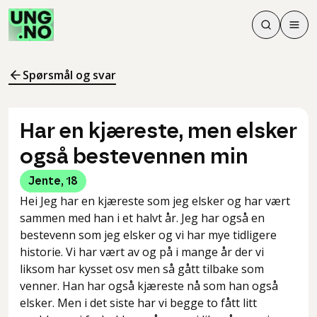
Søk
Men
Søk
Meny
Søk i innhol
Meny for å 
Spørsmål og svar
Har en kjæreste, men elsker
også bestevennen min
Jente
,
18
Hei Jeg har en kjæreste som jeg elsker og har vært
sammen med han i et halvt år. Jeg har også en
bestevenn som jeg elsker og vi har mye tidligere
historie. Vi har vært av og på i mange år der vi
liksom har kysset osv men så gått tilbake som
venner. Han har også kjæreste nå som han også
elsker. Men i det siste har vi begge to fått litt