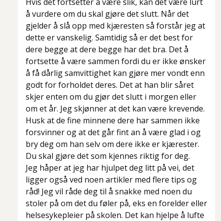
Hvis det fortsetter å være slik, kan det være lurt
å vurdere om du skal gjøre det slutt. Når det
gjelder å slå opp med kjæresten så forstår jeg at
dette er vanskelig. Samtidig så er det best for
dere begge at dere begge har det bra. Det å
fortsette å være sammen fordi du er ikke ønsker
å få dårlig samvittighet kan gjøre mer vondt enn
godt for forholdet deres. Det at han blir såret
skjer enten om du gjør det slutt i morgen eller
om et år. Jeg skjønner at det kan være krevende.
Husk at de fine minnene dere har sammen ikke
forsvinner og at det går fint an å være glad i og
bry deg om han selv om dere ikke er kjærester.
Du skal gjøre det som kjennes riktig for deg.
Jeg håper at jeg har hjulpet deg litt på vei, det
ligger også ved noen artikler med flere tips og
råd! Jeg vil råde deg til å snakke med noen du
stoler på om det du føler på, eks en forelder eller
helsesykepleier på skolen. Det kan hjelpe å lufte