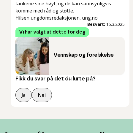
tankene sine høyt, og de kan sannsynligvis
komme med råd og støtte.
Hilsen ungdomsredaksjonen, ung.no
Besvart:
15.3.2025
Vi har valgt ut dette for deg
Vennskap og forelskelse
Fikk du svar på det du lurte på?
Ja
Nei