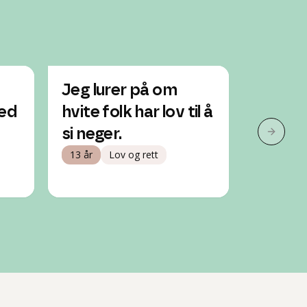
Jeg lurer på om
Hvorfo
med
hvite folk har lov til å
rasisti
si neger.
Gutt, 14
Neste 
Likestilli
13 år
Lov og rett