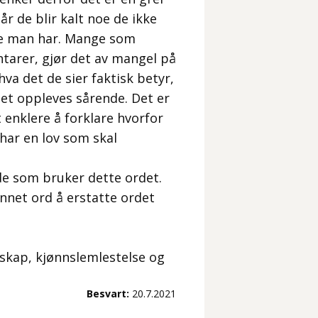
år de blir kalt noe de ikke
arge man har. Mange som
tarer, gjør det av mangel på
va det de sier faktisk betyr,
det oppleves sårende. Det er
 enklere å forklare hvorfor
i har en lov som skal
de som bruker dette ordet.
annet ord å erstatte ordet
kap, kjønnslemlestelse og
Besvart:
20.7.2021