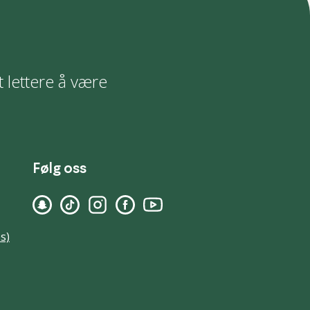
t lettere å være
Følg oss
s)