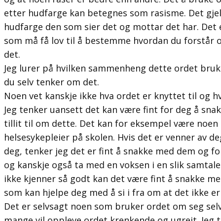
etter hudfarge kan betegnes som rasisme. Det gjel
hudfarge den som sier det og mottar det har. Det e
som må få lov til å bestemme hvordan du forstår o
det.
Jeg lurer på hvilken sammenheng dette ordet bruk
du selv tenker om det.
Noen vet kanskje ikke hva ordet er knyttet til og hva
Jeg tenker uansett det kan være fint for deg å sn
tillit til om dette. Det kan for eksempel være noen i
helsesykepleier på skolen. Hvis det er venner av de
deg, tenker jeg det er fint å snakke med dem og fo
og kanskje også ta med en voksen i en slik samtale
ikke kjenner så godt kan det være fint å snakke me
som kan hjelpe deg med å si i fra om at det ikke er
Det er selvsagt noen som bruker ordet om seg sel
mange vil oppleve ordet krenkende og ugreit. Jeg t