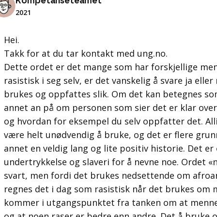
Kompetanseteamet
2021
Hei.
Takk for at du tar kontakt med ung.no.
Dette ordet er det mange som har forskjellige me
rasistisk i seg selv, er det vanskelig å svare ja ell
brukes og oppfattes slik. Om det kan betegnes so
annet an på om personen som sier det er klar over
og hvordan for eksempel du selv oppfatter det. All
være helt unødvendig å bruke, og det er flere grunn
annet en veldig lang og lite positiv historie. Det er
undertrykkelse og slaveri for å nevne noe. Ordet «
svart, men fordi det brukes nedsettende om afro
regnes det i dag som rasistisk når det brukes om
kommer i utgangspunktet fra tanken om at mennesk
og at noen raser er bedre enn andre. Det å bruke