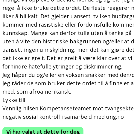
regel å ikke bruke dette ordet. De fleste reagerer n
liker å bli kalt. Det gjelder uansett hvilken hudf
kommer med rasistiske eller fordomsfulle kommen
kunnskap. Mange kan derfor tulle uten å tenke på h
uten å vite den historiske bakgrunnen og/eller at 
uansett ingen unnskyldning, men det kan gjøre det
det ikke er greit. Det er greit å være klar over at v
forhindre hatefulle ytringer og diskriminering.
Jeg håper du og/eller en voksen snakker med den/
Jeg råder de som bruker dette ordet til å finne et 
med, som afroamerikansk.
Lykke til!
Vennlig hilsen Kompetanseteamet mot tvangsektes
negativ sosial kontroll i samarbeid med ung.no
Vi har valgt ut dette for deg