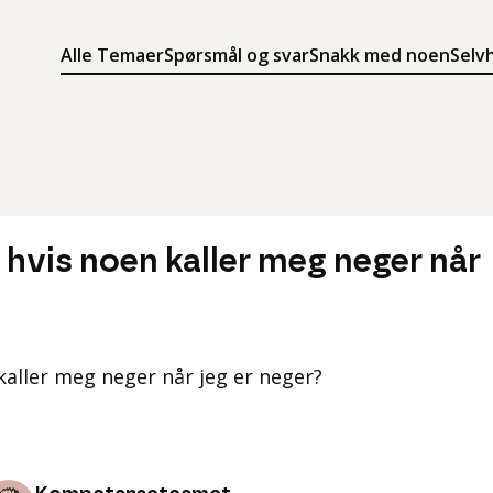
Alle Temaer
Spørsmål og svar
Snakk med noen
Selv
Søk
Meny
Søk i innholdet på ung.no
Meny for å navigere på ung.no
e hvis noen kaller meg neger når
 kaller meg neger når jeg er neger?