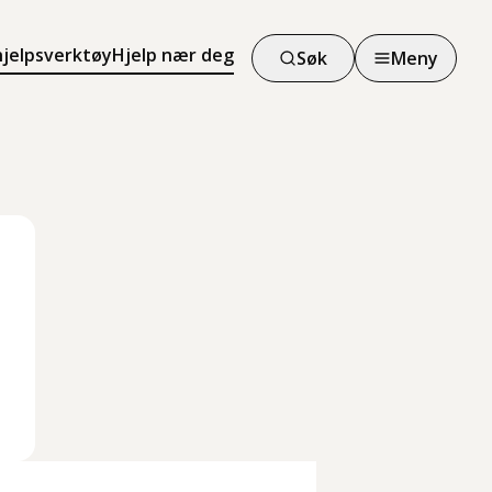
hjelpsverktøy
Hjelp nær deg
Søk
Meny