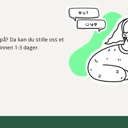
l
på? Da kan du stille oss et
 innen 1-3 dager.