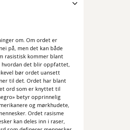
ninger om. Om ordet er
er nei på, men det kan både
m rasistisk kommer blant
 hvordan det blir oppfattet,
ikevel bør ordet uansett
er til det. Ordet har blant
 et ord som er knyttet til
negro» betyr opprinnelig
amerikanere og mørkhudete,
 mennesker. Ordet rasisme
er kan deles inn i raser,
 ord som definerer mennesker