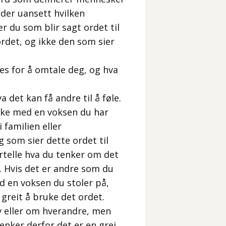
der uansett hvilken
r du som blir sagt ordet til
rdet, og ikke den som sier
es for å omtale deg, og hva
 det kan få andre til å føle.
akke med en voksen du har
 familien eller
g som sier dette ordet til
rtelle hva du tenker om det
. Hvis det er andre som du
d en voksen du stoler på,
 greit å bruke det ordet.
v eller om hverandre, men
enker derfor det er en grei