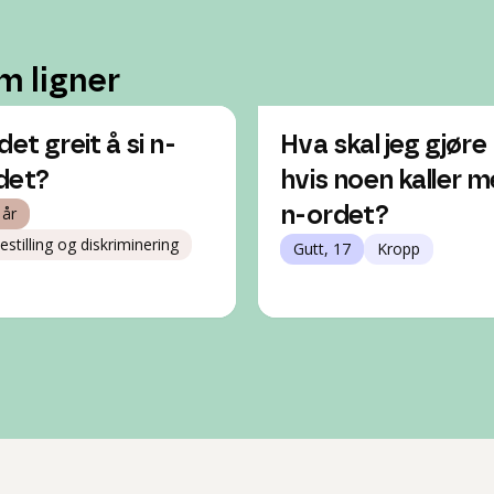
m ligner
det greit å si n-
Hva skal jeg gjøre
det?
hvis noen kaller 
 år
n-ordet?
estilling og diskriminering
Gutt, 17
Kropp