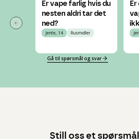
Er vape farlig hvis du
Er 
nesten aldri tar det
va
ned?
ik
Forrige slide
Jente, 14
Rusmidler
Je
Gå til spørsmål og svar
Still oss et spørsmå