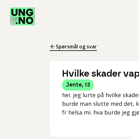
Spørsmål og svar
Hvilke skader va
Jente
,
13
hei. jeg lurte på hvilke skad
burde man slutte med det, k
fr helsa mi. hva burde jeg gjø