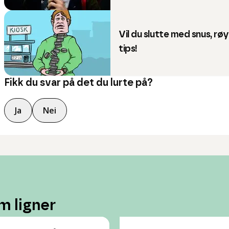
Vil du slutte med snus, rø
tips!
Fikk du svar på det du lurte på?
Ja
Nei
m ligner