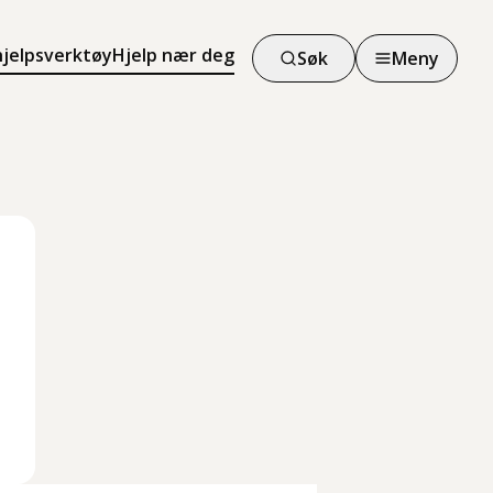
hjelpsverktøy
Hjelp nær deg
Søk
Meny