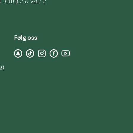
t lettere å være
Følg oss
s)