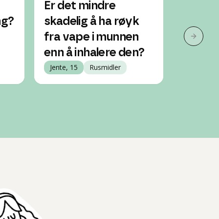
Er det mindre
Er det 
ng?
skadelig å ha røyk
Jente, 14
fra vape i munnen
Neste 
enn å inhalere den?
Jente, 15
Rusmidler