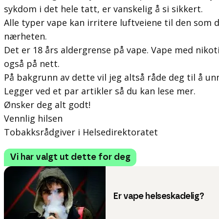
sykdom i det hele tatt, er vanskelig å si sikkert.
Alle typer vape kan irritere luftveiene til den so
nærheten.
Det er 18 års aldergrense på vape. Vape med nikotin
også på nett.
På bakgrunn av dette vil jeg altså råde deg til å u
Legger ved et par artikler så du kan lese mer.
Ønsker deg alt godt!
Vennlig hilsen
Tobakksrådgiver i Helsedirektoratet
Vi har valgt ut dette for deg
Er vape helseskadelig?