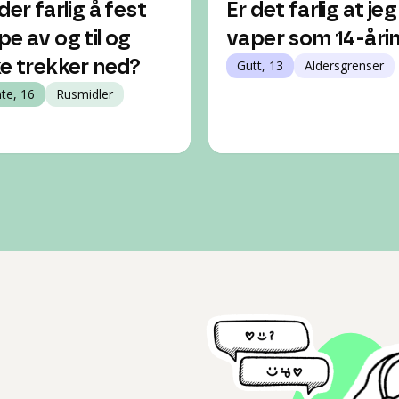
der farlig å fest
Er det farlig at jeg
pe av og til og
vaper som 14-åri
ke trekker ned?
Gutt, 13
Aldersgrenser
nte, 16
Rusmidler
l