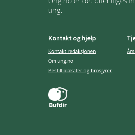
Ung.no er det offentliges in
ung.
Kontakt og hjelp
Tj
Kontakt redaksjonen
Års
Om ung.no
Bestill plakater og brosjyrer