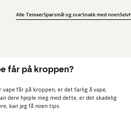
Alle Temaer
Spørsmål og svar
Snakk med noen
Selv
Søk
Meny
Søk i innholdet på ung.no
Meny for å navigere på ung.no
pe får på kroppen?
er vape får på kroppen, er det farlig å vape,
an dere hjeple meg med dette, er det skadelig
re, kan jeg få noen tips.