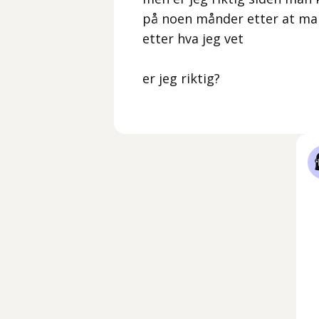
på noen månder etter at man h
etter hva jeg vet
er jeg riktig?