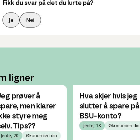
Fikk du svar på det du lurte på?
Ja
Nei
m ligner
Jeg prøver å
Hva skjer hvis jeg
spare, men klarer
slutter å spare på
ikke styre meg
BSU-konto?
selv. Tips??
Jente, 18
Økonomien din
Jente, 20
Økonomien din