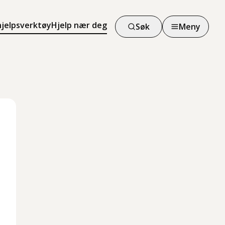
hjelpsverktøy
Hjelp nær deg
Søk
Meny