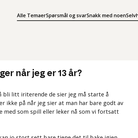
Alle Temaer
Spørsmål og svar
Snakk med noen
Selv
Søk
Meny
Søk i innholdet på ung.no
Meny for å navigere på ung.no
er når jeg er 13 år?
li litt iriterende de sier jeg må starte å
r ikke på når jeg sier at man har bare godt av
e med som spill eller leker nå som vi fortsatt
an jo stort sett bare tjene det til bake igjen