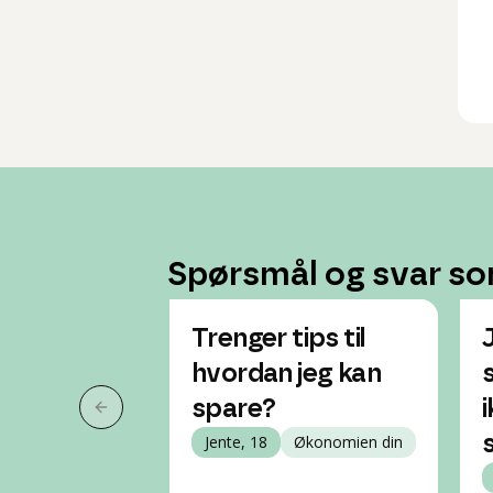
Spørsmål og svar so
Trenger tips til
hvordan jeg kan
spare?
Forrige slide
Jente, 18
Økonomien din