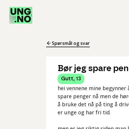
Spørsmål og svar
Bør jeg spare peng
Gutt
,
13
hei vennene mine begynner å b
spare penger nå men de høre
å bruke det nå på ting å driv
er unge og har fri tid.
men er jeg riktig siden man k