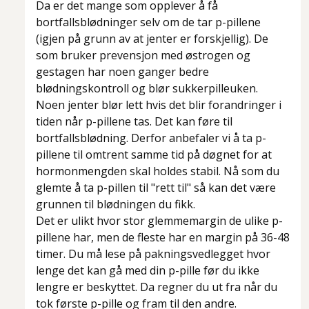
Da er det mange som opplever å få
bortfallsblødninger selv om de tar p-pillene
(igjen på grunn av at jenter er forskjellig). De
som bruker prevensjon med østrogen og
gestagen har noen ganger bedre
blødningskontroll og blør sukkerpilleuken.
Noen jenter blør lett hvis det blir forandringer i
tiden når p-pillene tas. Det kan føre til
bortfallsblødning. Derfor anbefaler vi å ta p-
pillene til omtrent samme tid på døgnet for at
hormonmengden skal holdes stabil. Nå som du
glemte å ta p-pillen til "rett til" så kan det være
grunnen til blødningen du fikk.
Det er ulikt hvor stor glemmemargin de ulike p-
pillene har, men de fleste har en margin på 36-48
timer. Du må lese på pakningsvedlegget hvor
lenge det kan gå med din p-pille før du ikke
lengre er beskyttet. Da regner du ut fra når du
tok første p-pille og fram til den andre.