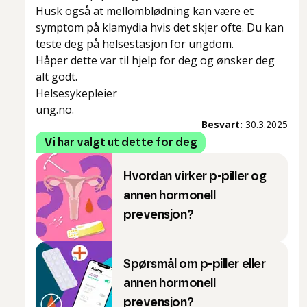
Husk også at mellomblødning kan være et
symptom på klamydia hvis det skjer ofte. Du kan
teste deg på helsestasjon for ungdom.
Håper dette var til hjelp for deg og ønsker deg
alt godt.
Helsesykepleier
ung.no.
Besvart:
30.3.2025
Vi har valgt ut dette for deg
Hvordan virker p-piller og
annen hormonell
prevensjon?
Spørsmål om p-piller eller
annen hormonell
prevensjon?