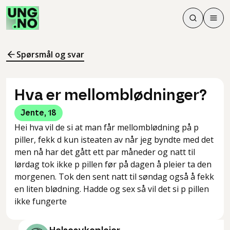
Søk
Men
Søk
Meny
Søk i innhol
Meny for å 
Spørsmål og svar
Hva er mellomblødninger?
Jente
,
18
Hei hva vil de si at man får mellomblødning på p
piller, fekk d kun isteaten av når jeg byndte med det
men nå har det gått ett par måneder og natt til
lørdag tok ikke p pillen før på dagen å pleier ta den
morgenen. Tok den sent natt til søndag også å fekk
en liten blødning. Hadde og sex så vil det si p pillen
ikke fungerte