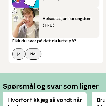
Helsestasjon for ungdom
(HFU)
Fikk du svar på det du lurte på?
Ja
Nei
Spørsmål og svar som ligner
Hvorfor fikk jeg så vondt når
Bruk