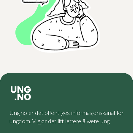
Ung.no er det offentliges informasjonskanal for
ungdom. Vi gjør det litt lettere å være ung.