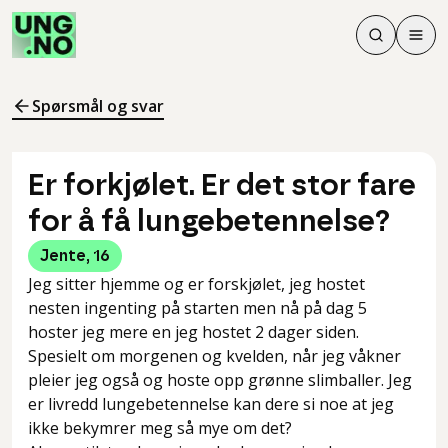
Søk
Men
Søk
Meny
Søk i innhol
Meny for å 
Spørsmål og svar
Er forkjølet. Er det stor fare
for å få lungebetennelse?
Jente
,
16
Jeg sitter hjemme og er forskjølet, jeg hostet
nesten ingenting på starten men nå på dag 5
hoster jeg mere en jeg hostet 2 dager siden.
Spesielt om morgenen og kvelden, når jeg våkner
pleier jeg også og hoste opp grønne slimballer. Jeg
er livredd lungebetennelse kan dere si noe at jeg
ikke bekymrer meg så mye om det?