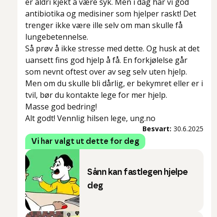
er aldri kjekt å være syk. Men i dag har vi god
antibiotika og medisiner som hjelper raskt! Det
trenger ikke være ille
selv om
man skulle få
lungebetennelse.
Så prøv å ikke stresse med dette. Og husk at det
uansett fins god hjelp å få. En forkjølelse går
som nevnt oftest over av seg selv uten hjelp.
Men om du skulle bli dårlig, er bekymret eller er i
tvil, bør du kontakte lege for mer hjelp.
Masse god bedring!
Alt godt! Vennlig hilsen lege, ung.no
Besvart:
30.6.2025
Vi har valgt ut dette for deg
Sånn kan fastlegen hjelpe
deg