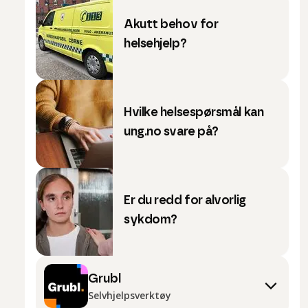
Akutt behov for
helsehjelp?
Hvilke helsespørsmål kan
ung.no svare på?
Er du redd for alvorlig
sykdom?
Grubl
Selvhjelpsverktøy