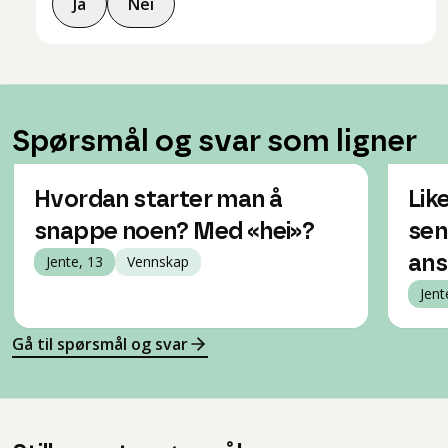
Ja
Nei
Spørsmål og svar som ligner
Hvordan starter man å
Lik
snappe noen? Med «hei»?
sen
Jente, 13
Vennskap
ans
Jent
Gå til spørsmål og svar