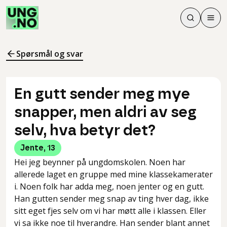
Søk
Men
Søk
Meny
Søk i innhol
Meny for å 
Spørsmål og svar
En gutt sender meg mye
snapper, men aldri av seg
selv, hva betyr det?
Jente
,
13
Hei jeg beynner på ungdomskolen. Noen har
allerede laget en gruppe med mine klassekamerater
i. Noen folk har adda meg, noen jenter og en gutt.
Han gutten sender meg snap av ting hver dag, ikke
sitt eget fjes selv om vi har møtt alle i klassen. Eller
vi sa ikke noe til hverandre. Han sender blant annet