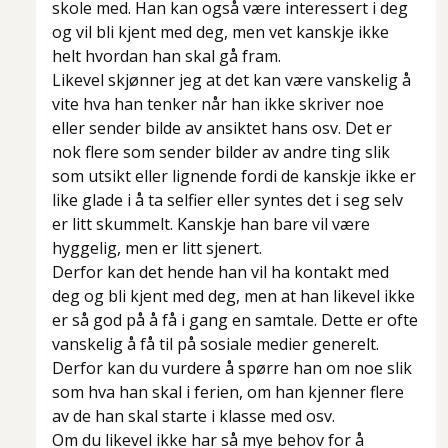
skole med. Han kan også være interessert i deg
og vil bli kjent med deg, men vet kanskje ikke
helt hvordan han skal gå fram.
Likevel skjønner jeg at det kan være vanskelig å
vite hva han tenker når han ikke skriver noe
eller sender bilde av ansiktet hans osv. Det er
nok flere som sender bilder av andre ting slik
som utsikt eller lignende fordi de kanskje ikke er
like glade i å ta selfier eller syntes det i seg selv
er litt skummelt. Kanskje han bare vil være
hyggelig, men er litt sjenert.
Derfor kan det hende han vil ha kontakt med
deg og bli kjent med deg, men at han likevel ikke
er så god på å få i gang en samtale. Dette er ofte
vanskelig å få til på sosiale medier generelt.
Derfor kan du vurdere å spørre han om noe slik
som hva han skal i ferien, om han kjenner flere
av de han skal starte i klasse med osv.
Om du likevel ikke har så mye behov for å