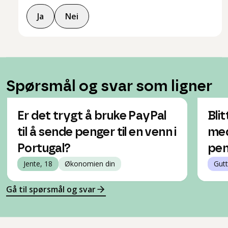
Ja
Nei
Spørsmål og svar som ligner
Er det trygt å bruke PayPal
Bli
til å sende penger til en venn i
med
Portugal?
pen
Jente, 18
Økonomien din
Gutt
Gå til spørsmål og svar