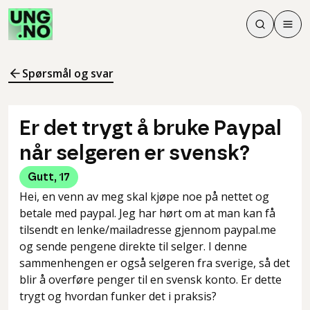
Søk
Men
Søk
Meny
Søk i innhol
Meny for å 
Spørsmål og svar
Er det trygt å bruke Paypal
når selgeren er svensk?
Gutt
,
17
Hei, en venn av meg skal kjøpe noe på nettet og
betale med paypal. Jeg har hørt om at man kan få
tilsendt en lenke/mailadresse gjennom paypal.me
og sende pengene direkte til selger. I denne
sammenhengen er også selgeren fra sverige, så det
blir å overføre penger til en svensk konto. Er dette
trygt og hvordan funker det i praksis?