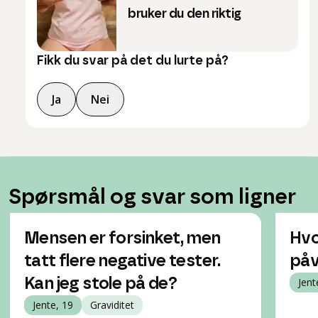
bruker du den riktig
Fikk du svar på det du lurte på?
Ja
Nei
Spørsmål og svar som ligner
Mensen er forsinket, men
Hvo
tatt flere negative tester.
påv
Kan jeg stole på de?
Jent
Jente, 19
Graviditet