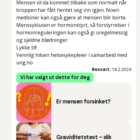
Mensen vil da kommet tilbake som normalt når
kroppen har fått hentet seg inn igjen. Noen
medisiner kan også gjøre at mensen blir borte.
Menssyklusen er hormonstyrt, så forstyrrelser i
hormonreguleringen kan også gi uregelmessig
og sjeldne blødninger.
Lykke til!
Vennlig hilsen helsesykepleier i samarbeid med
ung.no
Besvart:
18.2.2024
Vi har valgt ut dette for deg
Er mensen forsinket?
Graviditetstest – slik