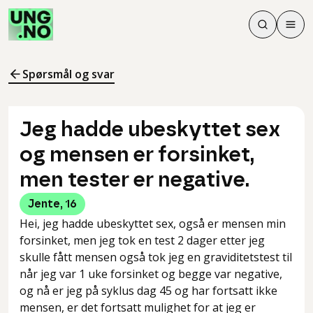
Søk
Men
Søk
Meny
Søk i innhol
Meny for å 
Spørsmål og svar
Jeg hadde ubeskyttet sex
og mensen er forsinket,
men tester er negative.
Jente
,
16
Hei, jeg hadde ubeskyttet sex, også er mensen min
forsinket, men jeg tok en test 2 dager etter jeg
skulle fått mensen også tok jeg en graviditetstest til
når jeg var 1 uke forsinket og begge var negative,
og nå er jeg på syklus dag 45 og har fortsatt ikke
mensen, er det fortsatt mulighet for at jeg er