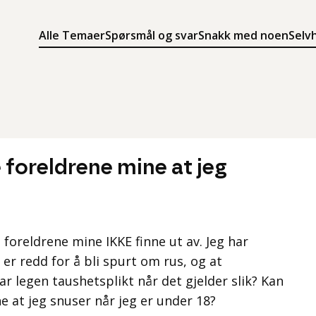
Alle Temaer
Spørsmål og svar
Snakk med noen
Selv
Søk
Meny
Søk i innholdet på ung.no
Meny for å navigere på ung.no
e foreldrene mine at jeg
l foreldrene mine IKKE finne ut av. Jeg har
 er redd for å bli spurt om rus, og at
ar legen taushetsplikt når det gjelder slik? Kan
e at jeg snuser når jeg er under 18?