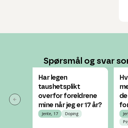
Spørsmål og svar so
Har legen
Hv
taushetsplikt
me
overfor foreldrene
de 
Forrige slide
mine når jeg er 17 år?
fo
Jente, 17
Doping
Je
Ps