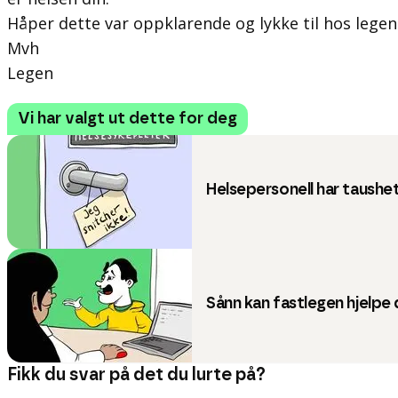
Håper dette var oppklarende og lykke til hos legen
Mvh
Legen
Vi har valgt ut dette for deg
Helsepersonell har taushet
Sånn kan fastlegen hjelpe
Fikk du svar på det du lurte på?