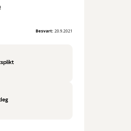
!
Besvart:
20.9.2021
splikt
 deg