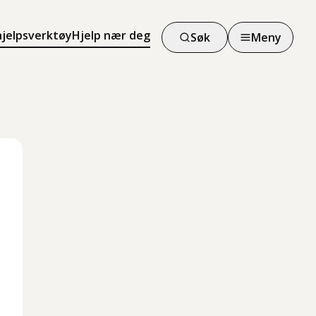
hjelpsverktøy
Hjelp nær deg
Søk
Meny