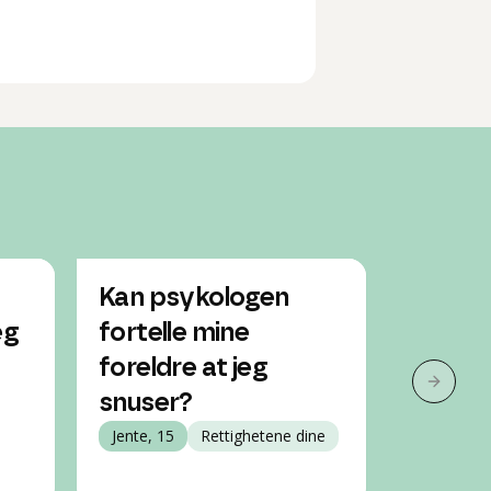
Kan psykologen
Spørs
eg
fortelle mine
og blo
foreldre at jeg
Jente, 15
Neste 
snuser?
Jente, 15
Rettighetene dine