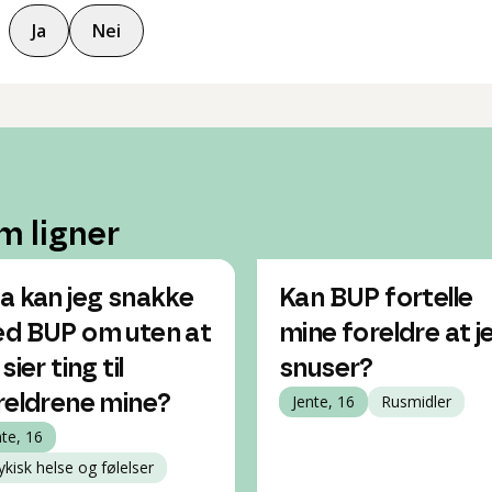
Ja
Nei
m ligner
a kan jeg snakke
Kan BUP fortelle
d BUP om uten at
mine foreldre at j
sier ting til
snuser?
reldrene mine?
Jente, 16
Rusmidler
nte, 16
ykisk helse og følelser