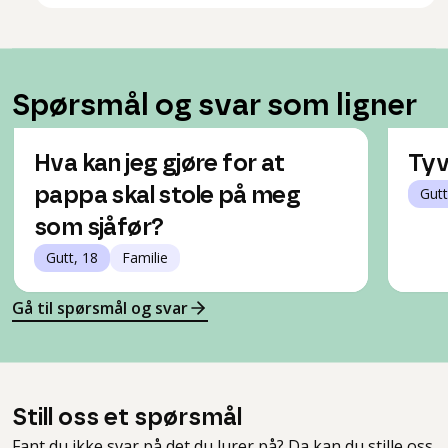
Spørsmål og svar som ligner
Hva kan jeg gjøre for at
Tyve
pappa skal stole på meg
Gutt
som sjåfør?
Gutt, 18
Familie
Gå til spørsmål og svar
Still oss et spørsmål
Fant du ikke svar på det du lurer på? Da kan du stille oss