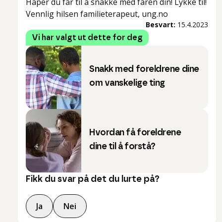
Håper du får til å snakke med faren din! Lykke til!
Vennlig hilsen familieterapeut, ung.no
Besvart:
15.4.2023
Vi har valgt ut dette for deg
Snakk med foreldrene dine
om vanskelige ting
Hvordan få foreldrene
dine til å forstå?
Fikk du svar på det du lurte på?
Ja
Nei