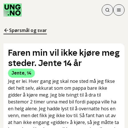
Søk
Men
Søk
Meny
Søk i innhol
Meny for å 
Spørsmål og svar
Faren min vil ikke kjøre meg
steder. Jente 14 år
Jente
,
14
Jeg er lei. Hver gang jeg skal noe sted må jeg fikse
det helt selv, akkurat som om pappa bare ikke
gidder å kjøre meg. Jeg ble tvingt til å dra til
bestemor 2 timer unna med bil fordi pappa ville ha
en helg alene. Jeg hadde lyst til å overnatte hos en
venn, men det fikk jeg ikke lov til. Så fant han ut av
at han ikke engang «gidder» å kjøre, så jeg måtte ta