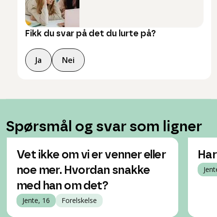
Fikk du svar på det du lurte på?
Ja
Nei
Spørsmål og svar som ligner
Vet ikke om vi er venner eller
Har
noe mer. Hvordan snakke
Jent
med han om det?
Jente, 16
Forelskelse