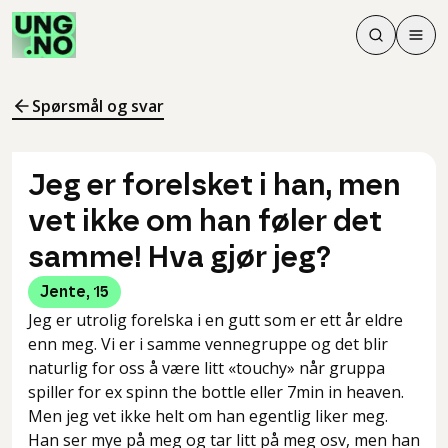
Søk
Men
Søk
Meny
Søk i innhol
Meny for å 
Spørsmål og svar
Jeg er forelsket i han, men
vet ikke om han føler det
samme! Hva gjør jeg?
Jente
,
15
Jeg er utrolig forelska i en gutt som er ett år eldre
enn meg. Vi er i samme vennegruppe og det blir
naturlig for oss å være litt «touchy» når gruppa
spiller for ex spinn the bottle eller 7min in heaven.
Men jeg vet ikke helt om han egentlig liker meg.
Han ser mye på meg og tar litt på meg osv, men han