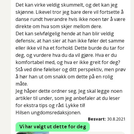
Det kan virke veldig skummelt, og det kan jeg
skjønne. Likevel tror jeg bare dere vil fortsette å
danse rundt hverandre hvis ikke noen tør å være
direkte om hva som skjer mellom dere.
Det kan selvfølgelig hende at han blir veldig
defensiv, at han sier at han ikke føler det samme
eller ikke vil ha et forhold. Dette burde du tar for
deg, og vurdere hva du da vil gjøre. Hva er du
komfortabel med, og hva er ikke greit for deg?
Stå ved dine følelser og ditt perspektiv, men prøv
å hør han ut om snakk om dette på en rolig
måte.
Jeg håper dette ordner seg. Jeg skal legge noen
artikler til under, som jeg anbefaler at du leser
for ekstra tips og råd. Lykke til!
Hilsen ungdomsredaksjonen.
Besvart:
30.8.2021
Vi har valgt ut dette for deg