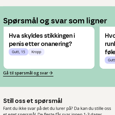
Spørsmål og svar som ligner
Hva skyldes stikkingen i
Hvo
penis etter onanering?
run
Gutt, 15
Kropp
føle
Gutt
Gå til spørsmål og svar
Still oss et spørsmål
Fant du ikke svar på det du lurer på? Da kan du stille oss
et eget spørsmål. De fleste får svar innen 1-3 dager.