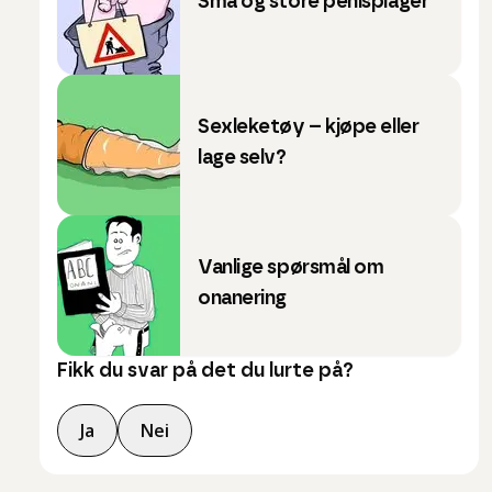
Små og store penisplager
Sexleketøy – kjøpe eller
lage selv?
Vanlige spørsmål om
onanering
Fikk du svar på det du lurte på?
Ja
Nei