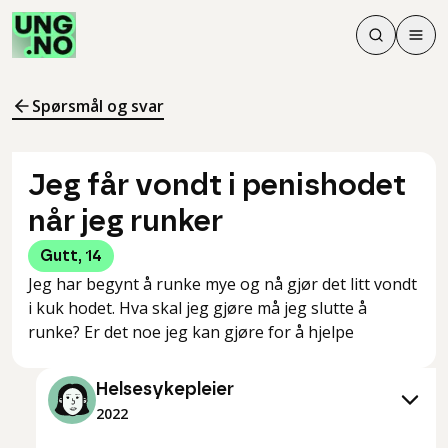
Søk
Men
Søk
Meny
Søk i innhol
Meny for å 
Spørsmål og svar
Jeg får vondt i penishodet
når jeg runker
Gutt
,
14
Jeg har begynt å runke mye og nå gjør det litt vondt
i kuk hodet. Hva skal jeg gjøre må jeg slutte å
runke? Er det noe jeg kan gjøre for å hjelpe
Helsesykepleier
2022