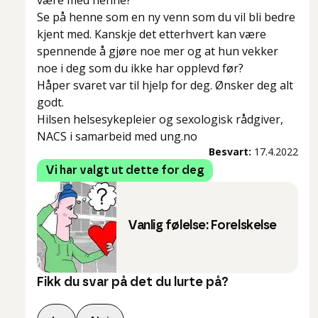
være med henne?
Se på henne som en ny venn som du vil bli bedre
kjent med. Kanskje det etterhvert kan være
spennende å gjøre noe mer og at hun vekker
noe i deg som du ikke har opplevd før?
Håper svaret var til hjelp for deg. Ønsker deg alt
godt.
Hilsen helsesykepleier og sexologisk rådgiver,
NACS i samarbeid med ung.no
Besvart:
17.4.2022
Vi har valgt ut dette for deg
Vanlig følelse: Forelskelse
Fikk du svar på det du lurte på?