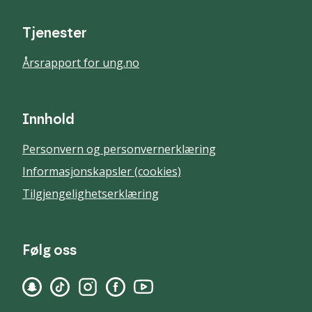
Tjenester
Årsrapport for ung.no
Innhold
Personvern og personvernerklæring
Informasjonskapsler (cookies)
Tilgjengelighetserklæring
Følg oss