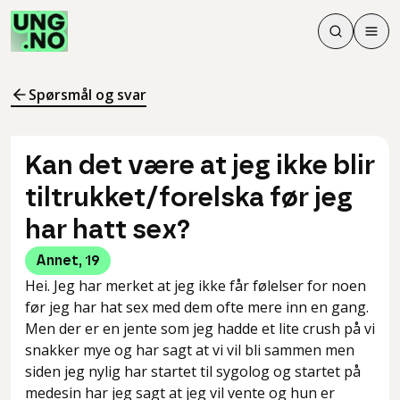
Søk
Men
Søk
Meny
Søk i innhol
Meny for å 
Spørsmål og svar
Kan det være at jeg ikke blir
tiltrukket/forelska før jeg
har hatt sex?
Annet
,
19
Hei. Jeg har merket at jeg ikke får følelser for noen
før jeg har hat sex med dem ofte mere inn en gang.
Men der er en jente som jeg hadde et lite crush på vi
snakker mye og har sagt at vi vil bli sammen men
siden jeg nylig har startet til sygolog og startet på
medesin har jeg sagt at jeg vil vente og hun er