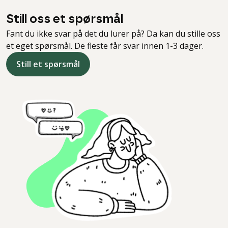
Still oss et spørsmål
Fant du ikke svar på det du lurer på? Da kan du stille oss
et eget spørsmål. De fleste får svar innen 1-3 dager.
Still et spørsmål