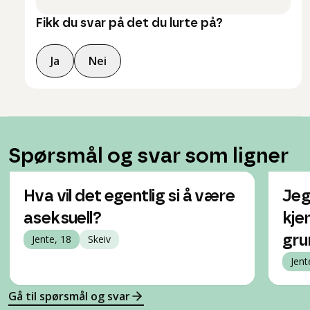
Fikk du svar på det du lurte på?
Ja
Nei
Spørsmål og svar som ligner
Hva vil det egentlig si å være
Jeg
aseksuell?
kje
Jente, 18
Skeiv
gru
Jent
Gå til spørsmål og svar