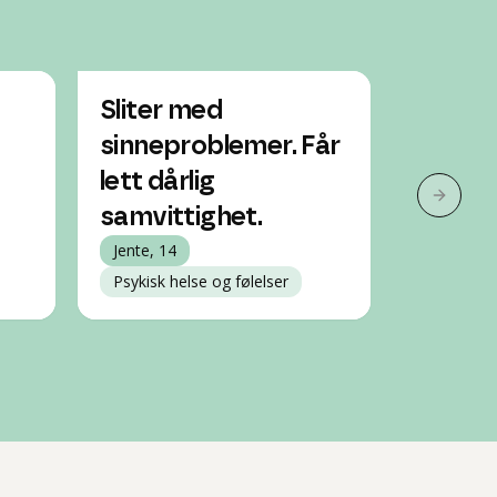
Sliter med
Jeg sli
sinneproblemer. Får
blir så
lett dårlig
Jente, 14
Neste 
Psykisk h
samvittighet.
Jente, 14
Psykisk helse og følelser