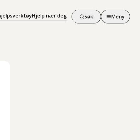
hjelpsverktøy
Hjelp nær deg
Søk
Meny