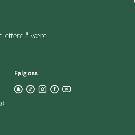
t lettere å være
Følg oss
s)