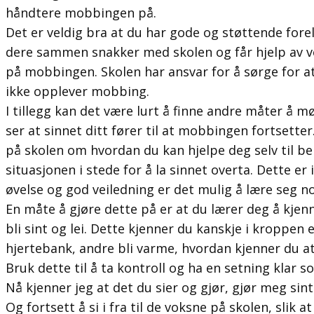
håndtere mobbingen på.
Det er veldig bra at du har gode og støttende foreld
dere sammen snakker med skolen og får hjelp av vok
på mobbingen. Skolen har ansvar for å sørge for a
ikke opplever mobbing.
I tillegg kan det være lurt å finne andre måter å
ser at sinnet ditt fører til at mobbingen fortsette
på skolen om hvordan du kan hjelpe deg selv til be
situasjonen i stede for å la sinnet overta. Dette er i
øvelse og god veiledning er det mulig å lære seg n
En måte å gjøre dette på er at du lærer deg å kjenne
bli sint og lei. Dette kjenner du kanskje i kroppen 
hjertebank, andre bli varme, hvordan kjenner du at d
Bruk dette til å ta kontroll og ha en setning klar s
Nå kjenner jeg at det du sier og gjør, gjør meg sint 
Og fortsett å si i fra til de voksne på skolen, slik a