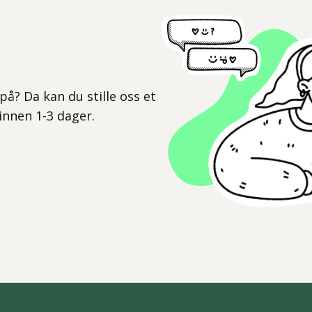
l
på? Da kan du stille oss et
 innen 1-3 dager.