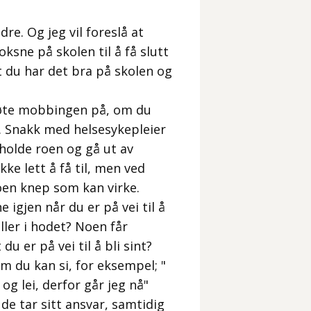
re. Og jeg vil foreslå at
sne på skolen til å få slutt
t du har det bra på skolen og
 møte mobbingen på, om du
r. Snakk med helsesykepleier
holde roen og gå ut av
kke lett å få til, men ved
oen knep som kan virke.
 igjen når du er på vei til å
eller i hodet? Noen får
u er på vei til å bli sint?
om du kan si, for eksempel; "
og lei, derfor går jeg nå"
t de tar sitt ansvar, samtidig