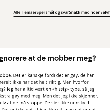
Alle Temaer
Spørsmål og svar
Snakk med noen
Selv
Søk
Meny
Søk i innholdet på ung.no
Meny for å navigere på ung.no
ignorere at de mobber meg?
mobbe. Det er kanskje fordi det er gøy, de har
relt ikke har det helt riktig. Men hvorfor
? Jeg har alltid vært en «hissig» type, så jeg
ekstra gøy med meg. Men det jeg ikke skjønner,
selv at de må stoppe. De sier ikke unnskyld
 Det er ikke det at jeg ikke vil, men det er det