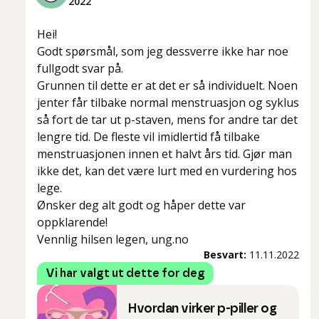
2022
Hei!
Godt spørsmål, som jeg dessverre ikke har noe
fullgodt svar på.
Grunnen til dette er at det er så individuelt. Noen
jenter får tilbake normal menstruasjon og syklus
så fort de tar ut p-staven, mens for andre tar det
lengre tid. De fleste vil imidlertid få tilbake
menstruasjonen innen et halvt års tid. Gjør man
ikke det, kan det være lurt med en vurdering hos
lege.
Ønsker deg alt godt og håper dette var
oppklarende!
Vennlig hilsen legen, ung.no
Besvart:
11.11.2022
Vi har valgt ut dette for deg
Hvordan virker p-piller og