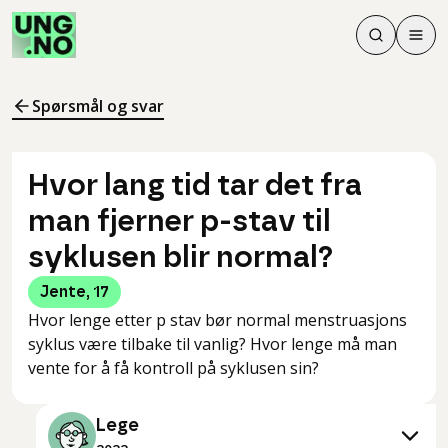
Søk
Men
Søk
Meny
Søk i innhol
Meny for å 
Spørsmål og svar
Hvor lang tid tar det fra
man fjerner p-stav til
syklusen blir normal?
Jente
,
17
Hvor lenge etter p stav bør normal menstruasjons
syklus være tilbake til vanlig? Hvor lenge må man
vente for å få kontroll på syklusen sin?
Lege