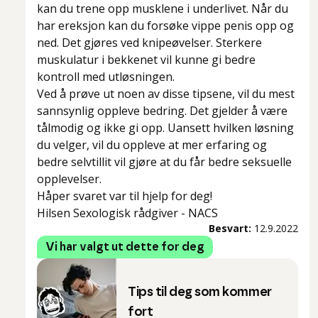
kan du trene opp musklene i underlivet. Når du
har ereksjon kan du forsøke vippe penis opp og
ned. Det gjøres ved knipeøvelser. Sterkere
muskulatur i bekkenet vil kunne gi bedre
kontroll med utløsningen.
Ved å prøve ut noen av disse tipsene, vil du mest
sannsynlig oppleve bedring. Det gjelder å være
tålmodig og ikke gi opp. Uansett hvilken løsning
du velger, vil du oppleve at mer erfaring og
bedre selvtillit vil gjøre at du får bedre seksuelle
opplevelser.
Håper svaret var til hjelp for deg!
Hilsen Sexologisk rådgiver - NACS
Besvart:
12.9.2022
Vi har valgt ut dette for deg
Tips til deg som kommer
fort