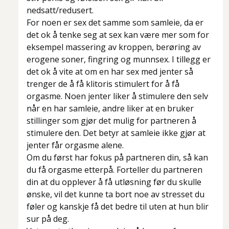
nedsatt/redusert.
For noen er sex det samme som samleie, da er
det ok å tenke seg at sex kan være mer som for
eksempel massering av kroppen, berøring av
erogene soner, fingring og munnsex. I tillegg er
det ok å vite at om en har sex med jenter så
trenger de å få klitoris stimulert for å få
orgasme. Noen jenter liker å stimulere den selv
når en har samleie, andre liker at en bruker
stillinger som gjør det mulig for partneren å
stimulere den. Det betyr at samleie ikke gjør at
jenter får orgasme alene.
Om du først har fokus på partneren din, så kan
du få orgasme etterpå. Forteller du partneren
din at du opplever å få utløsning før du skulle
ønske, vil det kunne ta bort noe av stresset du
føler og kanskje få det bedre til uten at hun blir
sur på deg.