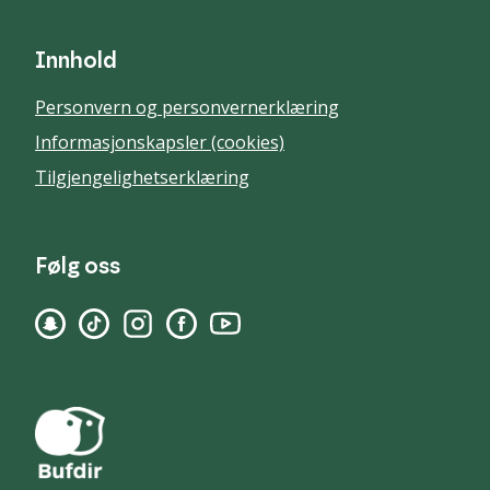
Innhold
Personvern og personvernerklæring
Informasjonskapsler (cookies)
Tilgjengelighetserklæring
Følg oss