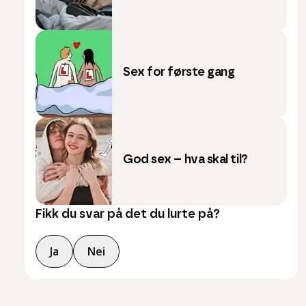
Sex for første gang
God sex – hva skal til?
Fikk du svar på det du lurte på?
Ja
Nei