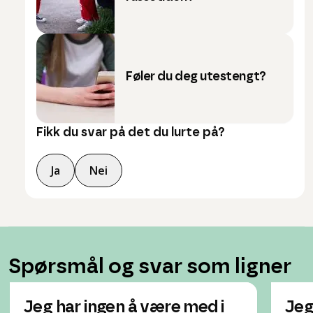
Føler du deg utestengt?
Fikk du svar på det du lurte på?
Ja
Nei
Spørsmål og svar som ligner
Jeg har ingen å være med i
Jeg 