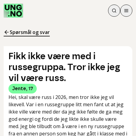
Søk
Men
Søk
Meny
Søk i innhol
Meny for å 
Spørsmål og svar
Fikk ikke være med i
russegruppa. Tror ikke jeg
vil være russ.
Jente
,
17
Hei, skal være russ i 2026, men tror ikke jeg vil
likevell. Var i en russegruppe litt men fant ut at jeg
ikke ville være med der da jeg ikke følte de ga meg
god energi og fordi de jeg likte ikke skulle være
med. Jeg ble tilbudt om å være i en ny russegruppe
fra en annen person som keg har gått i klasse med i