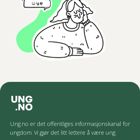
Ung.no er det offentliges informasjonskanal for
ungdom. Vi gjør det litt lettere å være ung.