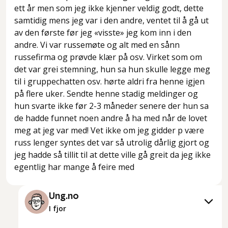
ett år men som jeg ikke kjenner veldig godt, dette
samtidig mens jeg var i den andre, ventet til å gå ut
av den første før jeg «visste» jeg kom inn i den
andre. Vi var russemøte og alt med en sånn
russefirma og prøvde klær på osv. Virket som om
det var grei stemning, hun sa hun skulle legge meg
til i gruppechatten osv. hørte aldri fra henne igjen
på flere uker. Sendte henne stadig meldinger og
hun svarte ikke før 2-3 måneder senere der hun sa
de hadde funnet noen andre å ha med når de lovet
meg at jeg var med! Vet ikke om jeg gidder p være
russ lenger syntes det var så utrolig dårlig gjort og
jeg hadde så tillit til at dette ville gå greit da jeg ikke
egentlig har mange å feire med
Ung.no
I fjor