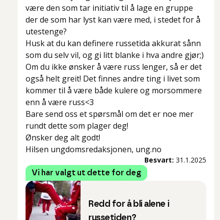
være den som tar initiativ til å lage en gruppe
der de som har lyst kan være med, i stedet for å
utestenge?
Husk at du kan definere russetida akkurat sånn
som du selv vil, og gi litt blanke i hva andre gjør;)
Om du ikke ønsker å være russ lenger, så er det
også helt greit! Det finnes andre ting i livet som
kommer til å være både kulere og morsommere
enn å være russ<3
Bare send oss et spørsmål om det er noe mer
rundt dette som plager deg!
Ønsker deg alt godt!
Hilsen ungdomsredaksjonen, ung.no
Besvart:
31.1.2025
Vi har valgt ut dette for deg
Redd for å bli alene i
russetiden?