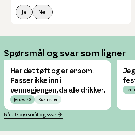
Ja
Nei
Spørsmål og svar som ligner
Har det tøft og er ensom.
Jeg
Passer ikke inn i
fes
vennegjengen, da alle drikker.
Jent
Jente, 20
Rusmidler
Gå til spørsmål og svar