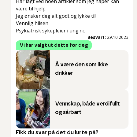
Har lagt ved noen artikler som jeg håper kan
være til hjelp.
Jeg ønsker deg alt godt og lykke til!
Vennlig hilsen
Psykiatrisk sykepleier i ung.no
Besvart:
29.10.2023
Vi har valgt ut dette for deg
Å være den som ikke
drikker
Vennskap, både verdifullt
og sårbart
Fikk du svar på det du lurte på?