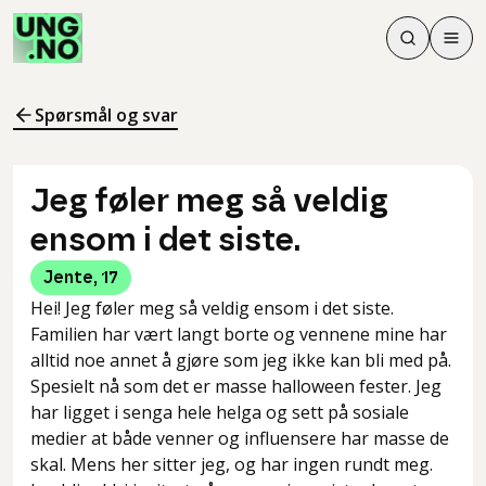
Søk
Men
Søk
Meny
Søk i innhol
Meny for å 
Spørsmål og svar
Jeg føler meg så veldig
ensom i det siste.
Jente
,
17
Hei! Jeg føler meg så veldig ensom i det siste.
Familien har vært langt borte og vennene mine har
alltid noe annet å gjøre som jeg ikke kan bli med på.
Spesielt nå som det er masse halloween fester. Jeg
har ligget i senga hele helga og sett på sosiale
medier at både venner og influensere har masse de
skal. Mens her sitter jeg, og har ingen rundt meg.