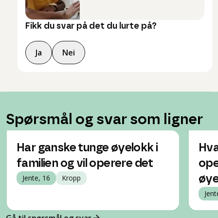
Fikk du svar på det du lurte på?
Ja
Nei
Spørsmål og svar som ligner
Har ganske tunge øyelokk i
Hva
familien og vil operere det
ope
Jente, 16
Kropp
øye
Jent