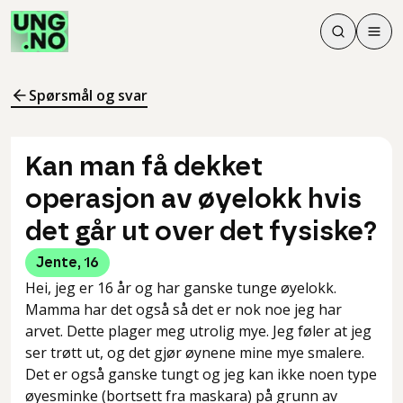
Søk
Men
Søk
Meny
Søk i innhol
Meny for å 
Spørsmål og svar
Kan man få dekket
operasjon av øyelokk hvis
det går ut over det fysiske?
Jente
,
16
Hei, jeg er 16 år og har ganske tunge øyelokk.
Mamma har det også så det er nok noe jeg har
arvet. Dette plager meg utrolig mye. Jeg føler at jeg
ser trøtt ut, og det gjør øynene mine mye smalere.
Det er også ganske tungt og jeg kan ikke noen type
øyesminke (bortsett fra maskara) på grunn av