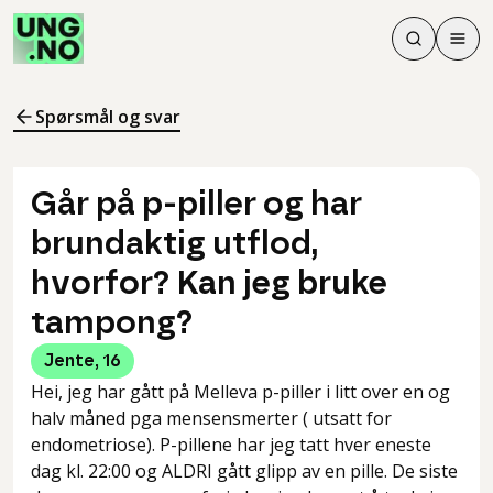
Søk
Men
Søk
Meny
Søk i innhol
Meny for å 
Spørsmål og svar
Går på p-piller og har
brundaktig utflod,
hvorfor? Kan jeg bruke
tampong?
Jente
,
16
Hei, jeg har gått på Melleva p-piller i litt over en og
halv måned pga mensensmerter ( utsatt for
endometriose). P-pillene har jeg tatt hver eneste
dag kl. 22:00 og ALDRI gått glipp av en pille. De siste