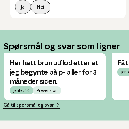
Ja
Nei
Spørsmål og svar som ligner
Har hatt brun utflod etter at
Fåt
jeg begynte på p-piller for 3
Jent
måneder siden.
Jente, 16
Prevensjon
Gå til spørsmål og svar