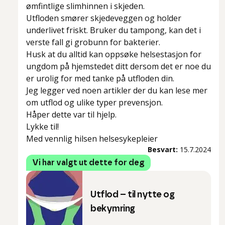
ømfintlige slimhinnen i skjeden.
Utfloden smører skjedeveggen og holder
underlivet friskt. Bruker du tampong, kan det i
verste fall gi grobunn for bakterier.
Husk at du alltid kan oppsøke helsestasjon for
ungdom på hjemstedet ditt dersom det er noe du
er urolig for med tanke på utfloden din.
Jeg legger ved noen artikler der du kan lese mer
om utflod og ulike typer prevensjon.
Håper dette var til hjelp.
Lykke til!
Med vennlig hilsen helsesykepleier
Besvart:
15.7.2024
Vi har valgt ut dette for deg
Utflod – til nytte og
bekymring