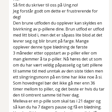
Så fint du skriver til oss på Ung.no!
Jeg forstår godt om dette er frustrerende for
deg!
Den brune utfloden du opplever kan skyldes en
bivirkning av p-pillene dine. Brun utflod er utflod
med litt blod i, men det er såpass lite blod at det
levrer seg og blir brunt på farge. Mange
opplever denne type blødning de første
3 måneder etter oppstart av p-piller eller om
man glemmer å ta p-piller. Nå høres det ut som
om du har vært veldig påpasselig og tatt pillene
til samme tid med unntak av den siste tiden men
ett slingringsmonn på en time har ikke noe å si.
Som hovedregel bør det ikke gå mer enn 36
timer mellom to piller, og det beste er hvis du tar
den til omtrent samme tid hver dag.
Melleva er en p-pille som skal tas i 21 dager og
så kan du ha 7 dagers pause og få en blødning.