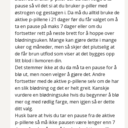
pause så vil det si at du bruker p-piller med
østrogen og gestagen i. Da må du alltid bruke de
aktive p-pillene i 21 dager før du får valget om å
ta en pause på maks 7 dager eller om du
fortsetter rett på neste brett for å hoppe over
blødningsuken. Mange kan gjøre dette i mange
uker og måneder, men så skjer det plutselig at
de får brun utflod som viser at det bygges opp
litt blod i livmoren din.
Det stemmer ikke at du da må ta en pause for å
blø ut, men noen velger å gjøre det. Andre
fortsetter med de aktive p-pillene selv om de har
en slik blødning og det er helt greit. Kanskje
vurdere en blødningsuke hvis du begynner å blø
mer og med rødlig farge, men igjen så er dette
ditt valg.
Husk bare at hvis du tar en pause fra de aktive
p-pillene så må ikke pausen være lenger enn 7