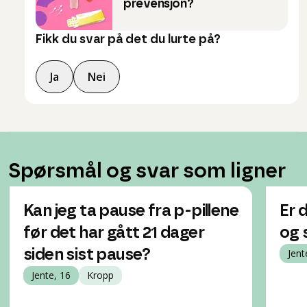
prevensjon?
Fikk du svar på det du lurte på?
Ja
Nei
Spørsmål og svar som ligner
Kan jeg ta pause fra p-pillene
Er 
før det har gått 21 dager
og 
siden sist pause?
Jent
Jente, 16
Kropp