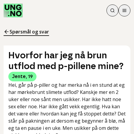
Søk
Men
Søk
Meny
Søk i innhol
Meny for å 
Spørsmål og svar
Hvorfor har jeg nå brun
utflod med p-pillene mine?
Jente
,
19
Hei, går på p-piller og har merka nå i en stund at eg
har mørkebrunt slimete utflod? Kanskje mer en 2
uker eller noe sånt men usikker. Har ikke hatt noe
sex eller noe. Har ikke gått vekk egentlig. Hva kan
det være eller hvordan kan jeg få stoppet dette? Det
står på pakningen at dersom eg begynner å blø, må
eg ta en pause i en uke. Men usikker på om dette