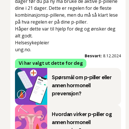
dager før du på ny må bruke de aktive p-pillene
dine i 21 dager. Dette er regelen for de fleste
kombinasjonsp-pillene, men du må så klart lese
på hva regelen er på dine p-piller.
Håper dette var til hjelp for deg og ønsker deg
alt godt.
Helsesykepleier
ung.no.
Besvart:
8.12.2024
Vi har valgt ut dette for deg
Spørsmål om p-piller eller
annen hormonell
prevensjon?
Hvordan virker p-piller og
annen hormonell