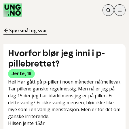
Søk
Men
Søk
Meny
Søk i innhol
Meny for å 
Spørsmål og svar
Hvorfor blør jeg inni i p-
pillebrettet?
Jente
,
15
Hei! Har gått på p-piller i noen måneder nå(melleva).
Tar pillene ganske regelmessig. Men nå er jeg på
dag 15 der jeg har blødd mens jeg er på pillen. Er
dette vanlig? Er ikke vanlig mensen, blør ikke like
mye som i en vanlig menstrasjon. Men er for det om
ganske irriterende.
Hilsen jente 15år