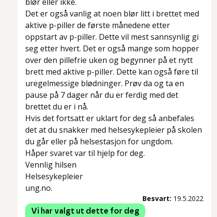
blør eller ikke.
Det er også vanlig at noen blør litt i brettet med
aktive p-piller de første månedene etter
oppstart av p-piller. Dette vil mest sannsynlig gi
seg etter hvert. Det er også mange som hopper
over den pillefrie uken og begynner på et nytt
brett med aktive p-piller. Dette kan også føre til
uregelmessige blødninger. Prøv da og ta en
pause på 7 dager når du er ferdig med det
brettet du er i nå.
Hvis det fortsatt er uklart for deg så anbefales
det at du snakker med helsesykepleier på skolen
du går eller på helsestasjon for ungdom.
Håper svaret var til hjelp for deg.
Vennlig hilsen
Helsesykepleier
ung.no.
Besvart:
19.5.2022
Vi har valgt ut dette for deg