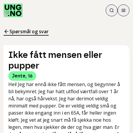
Søk
Men
Søk
Meny
Søk i innhol
Meny for å 
Spørsmål og svar
Ikke fått mensen eller
pupper
Jente
,
16
Hei! Jeg har ennå ikke fått mensen, og begynner å
bli bekymret. Jeg har hatt utflod værtfall over 1 år
nå, har også hårvekst. Jeg har derimot veldig
minimalt med pupper. De er veldig veldig små og
passer ikke engang inn i en 65A, får heller ingen
kløft. Jeg vet at jeg snart må få sjekka noe hos
legen, men hva sjekker de der og hva gjør man. Er