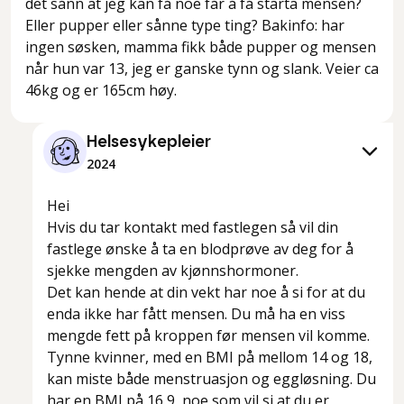
det sånn at jeg kan få noe får å få starta mensen?
Eller pupper eller sånne type ting? Bakinfo: har
ingen søsken, mamma fikk både pupper og mensen
når hun var 13, jeg er ganske tynn og slank. Veier ca
46kg og er 165cm høy.
Helsesykepleier
2024
Hei
Hvis du tar kontakt med fastlegen så vil din
fastlege ønske å ta en blodprøve av deg for å
sjekke mengden av kjønnshormoner.
Det kan hende at din vekt har noe å si for at du
enda ikke har fått mensen. Du må ha en viss
mengde fett på kroppen før mensen vil komme.
Tynne kvinner, med en BMI på mellom 14 og 18,
kan miste både menstruasjon og eggløsning. Du
har en BMI på 16,9, noe som vil si at du er