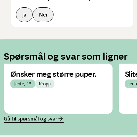
Ja
Nei
Spørsmål og svar som ligner
Ønsker meg større puper.
Sli
Jente, 15
Kropp
Jent
Gå til spørsmål og svar