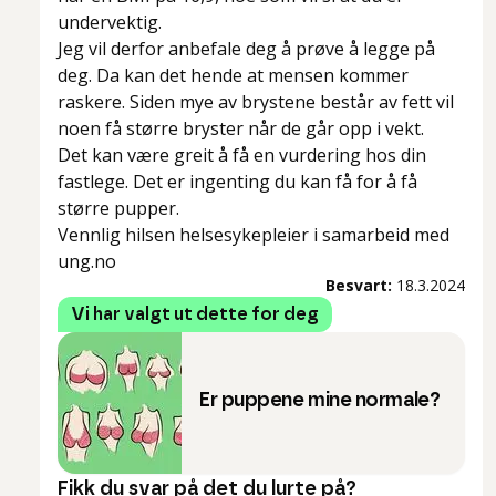
undervektig.
Jeg vil derfor anbefale deg å prøve å legge på
deg. Da kan det hende at mensen kommer
raskere. Siden mye av brystene består av fett vil
noen få større bryster når de går opp i vekt.
Det kan være greit å få en vurdering hos din
fastlege. Det er ingenting du kan få for å få
større pupper.
Vennlig hilsen helsesykepleier i samarbeid med
ung.no
Besvart:
18.3.2024
Vi har valgt ut dette for deg
Er puppene mine normale?
Fikk du svar på det du lurte på?