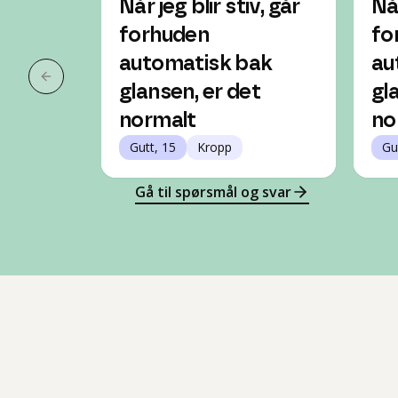
Når jeg blir stiv, går
Når
forhuden
fo
automatisk bak
au
Forrige slide
glansen, er det
gl
normalt
no
Gutt, 15
Kropp
Gu
Gå til spørsmål og svar