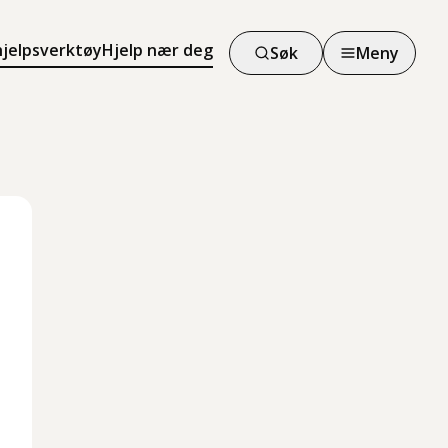
hjelpsverktøy
Hjelp nær deg
Søk
Meny