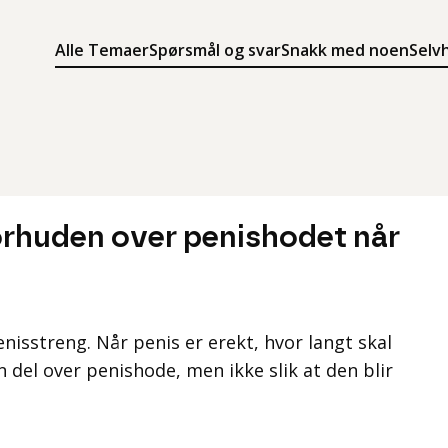
Alle Temaer
Spørsmål og svar
Snakk med noen
Selv
Søk
Meny
Søk i innholdet på ung.no
Meny for å navigere på ung.no
forhuden over penishodet når
penisstreng. Når penis er erekt, hvor langt skal
 del over penishode, men ikke slik at den blir