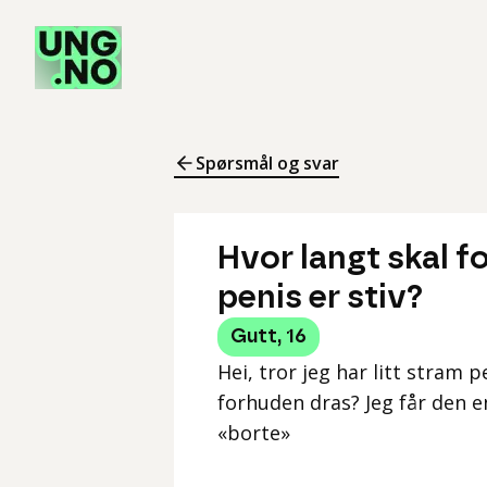
Spørsmål og svar
Hvor langt skal 
penis er stiv?
Gutt
,
16
Hei, tror jeg har litt stram 
forhuden dras? Jeg får den en
«borte»