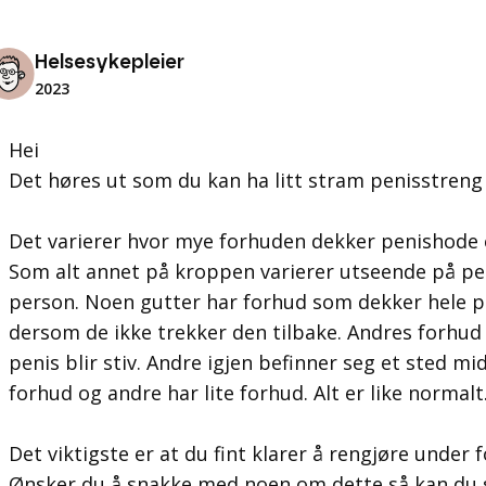
Helsesykepleier
2023
Hei
Det høres ut som du kan ha litt stram penisstreng 
Det varierer hvor mye forhuden dekker penishode el
Som alt annet på kroppen varierer utseende på pen
person. Noen gutter har forhud som dekker hele pe
dersom de ikke trekker den tilbake. Andres forhud t
penis blir stiv. Andre igjen befinner seg et sted m
forhud og andre har lite forhud. Alt er like normalt
Det viktigste er at du fint klarer å rengjøre under 
Ønsker du å snakke med noen om dette så kan du 