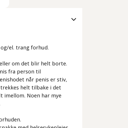
og/el. trang forhud.
ler om det blir helt borte.
is fra person til
nishodet når penis er stiv,
rekkes helt tilbake i det
idt imellom. Noen har mye
.
forhuden.
snakke med helsesykepleier