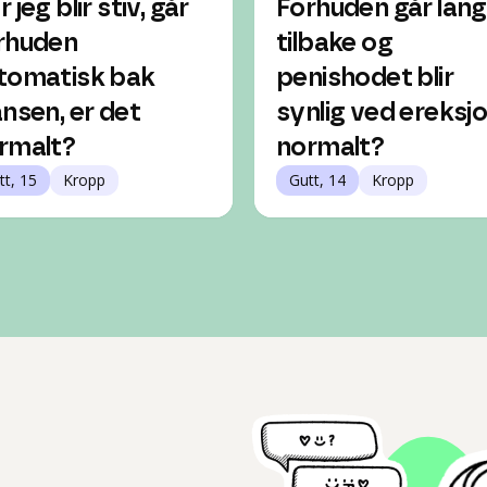
 jeg blir stiv, går
Forhuden går lang
rhuden
tilbake og
tomatisk bak
penishodet blir
ansen, er det
synlig ved ereksjo
rmalt?
normalt?
tt, 15
Kropp
Gutt, 14
Kropp