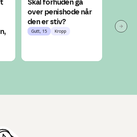
t
Skal forhuden gå
Hvor l
over penishode når
forhud
den er stiv?
trekke
Neste 
n,
Gutt, 15
Kropp
Gutt, 16