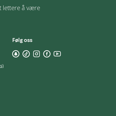
t lettere å være
Følg oss
s)