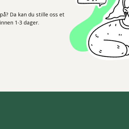
l
på? Da kan du stille oss et
 innen 1-3 dager.