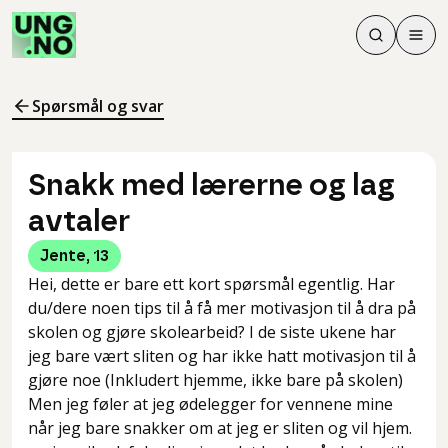
Søk
Men
Søk
Meny
Søk i innhol
Meny for å 
Spørsmål og svar
Snakk med lærerne og lag
avtaler
Jente
,
13
Hei, dette er bare ett kort spørsmål egentlig. Har
du/dere noen tips til å få mer motivasjon til å dra på
skolen og gjøre skolearbeid? I de siste ukene har
jeg bare vært sliten og har ikke hatt motivasjon til å
gjøre noe (Inkludert hjemme, ikke bare på skolen)
Men jeg føler at jeg ødelegger for vennene mine
når jeg bare snakker om at jeg er sliten og vil hjem.