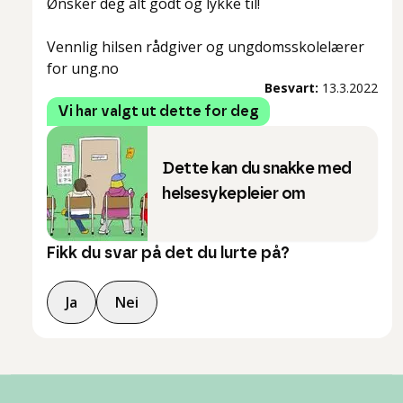
Ønsker deg alt godt og lykke til!
Vennlig hilsen rådgiver og ungdomsskolelærer
for ung.no
Besvart:
13.3.2022
Vi har valgt ut dette for deg
Dette kan du snakke med
helsesykepleier om
Fikk du svar på det du lurte på?
Ja
Nei