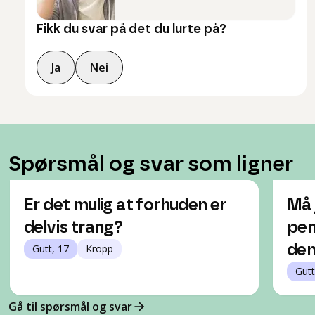
Fikk du svar på det du lurte på?
Ja
Nei
Spørsmål og svar som ligner
Er det mulig at forhuden er
Må 
delvis trang?
pen
Gutt, 17
Kropp
den
Gutt
Gå til spørsmål og svar