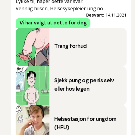
Lykke til, håper dette var svar.
Vennlig hilsen, Helsesykepleier ung.no
Besvart:
14.11.2021
Vi har valgt ut dette for deg
Trang forhud
Sjekk pung og penis selv
eller hos legen
Helsestasjon for ungdom
(HFU)