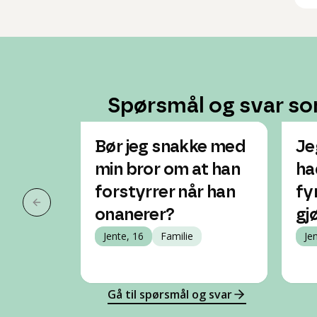
Spørsmål og svar so
Bør jeg snakke med
Je
min bror om at han
ha
forstyrrer når han
fyr
Forrige slide
onanerer?
gj
Jente, 16
Familie
Je
Gå til spørsmål og svar