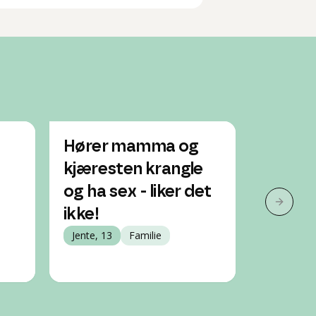
Hører mamma og
Jeg hø
kjæresten krangle
foreld
og ha sex - liker det
sex og
Neste 
ikke!
hadde
Jente, 13
Familie
onaner
Jente, 14