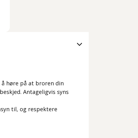
g å høre på at broren din
 beskjed. Antageligvis syns
yn til, og respektere