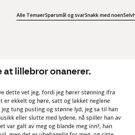
Alle Temaer
Spørsmål og svar
Snakk med noen
Selv
Søk
Meny
Søk i innholdet på ung.no
Meny for å navigere på ung.no
at lillebror onanerer.
ye dette vet jeg, fordi jeg hører stønning ifra
 er ekkelt og høre, satt og lakket neglene
 jeg tung pusting og stønne lyd, jeg sa til han
sikk eller slutte med lydene, nå spiller han av
et var galt av meg og blande meg inn?, han
il, men det er ubehagelig for meg, og sitte