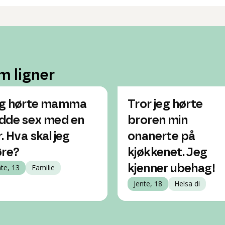
m ligner
g hørte mamma
Tror jeg hørte
dde sex med en
broren min
. Hva skal jeg
onanerte på
øre?
kjøkkenet. Jeg
nte, 13
Familie
kjenner ubehag!
Jente, 18
Helsa di