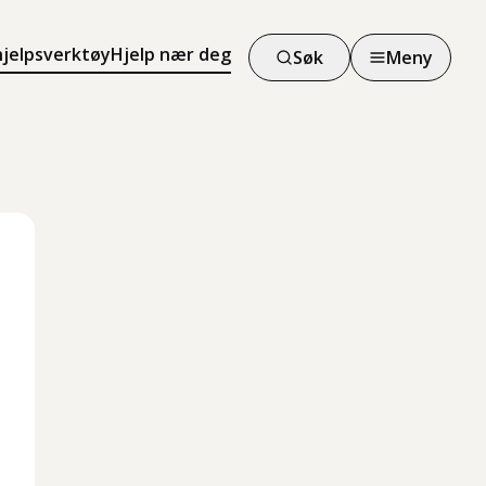
hjelpsverktøy
Hjelp nær deg
Søk
Meny