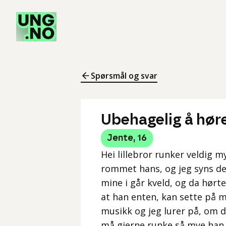
Spørsmål og svar
Ubehagelig å høre 
Jente
,
16
Hei lillebror runker veldig m
rommet hans, og jeg syns det
mine i går kveld, og da hørte
at han enten, kan sette på mu
musikk og jeg lurer på, om d
må gjerne runke så mye han v