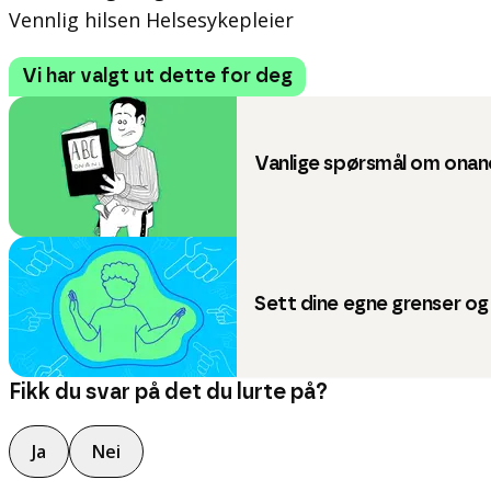
Vennlig hilsen Helsesykepleier
Vi har valgt ut dette for deg
Vanlige spørsmål om onan
Sett dine egne grenser og
Fikk du svar på det du lurte på?
Ja
Nei