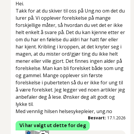
Hei.
Takk for at du skiver til oss på Ung.no om det du
lurer på. Vi opplever forelskelse på mange
forskjellige måter, så hvordan du vet det er ikke
helt enkelt å svare på. Det du kan kjenne etter er
om du har en følelse du aldri har hatt før eller
har kjent. Kribling i kroppen, at det knyter seg i
magen, at du mister ord/gjør ting du ikke helt
mener eller ville gjort. Det finnes ingen alder på
forelskelse. Man kan bli forelsket både som ung
og gammel. Mange opplever sin første
forelskelse i puberteten så du er ikke for ung til
å være forelsket. Jeg legger ved noen artikler jeg
anbefaler deg å lese. Ønsker deg alt godt og
lykke til.
Med vennlig hilsen helsesykepleier, ung.no
Besvart:
17.1.2026
Vi har valgt ut dette for deg