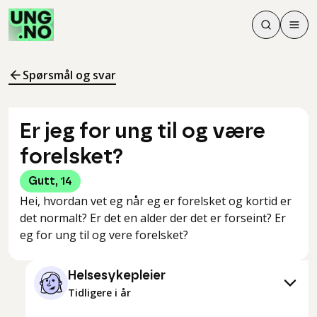
Søk
Men
Søk
Meny
Søk i innhol
Meny for å 
Spørsmål og svar
Er jeg for ung til og være
forelsket?
Gutt
,
14
Hei, hvordan vet eg når eg er forelsket og kortid er
det normalt? Er det en alder der det er forseint? Er
eg for ung til og vere forelsket?
Helsesykepleier
Tidligere i år