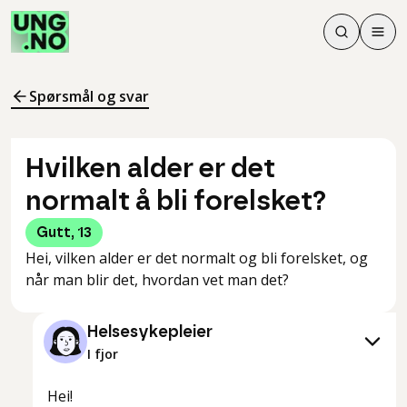
Søk
Men
Søk
Meny
Søk i innhol
Meny for å 
Spørsmål og svar
Hvilken alder er det
normalt å bli forelsket?
Gutt
,
13
Hei, vilken alder er det normalt og bli forelsket, og
når man blir det, hvordan vet man det?
Helsesykepleier
I fjor
Hei!