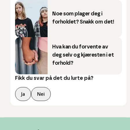
Noe som plager deg i
forholdet? Snakk om det!
Hva kan du forvente av
deg selv og kjæresten i et
forhold?
Fikk du svar på det du lurte på?
Ja
Nei