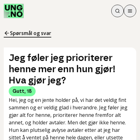
Søk
Men
Søk
Meny
Søk i innhol
Meny for å 
Spørsmål og svar
Jeg føler jeg prioriterer
henne mer enn hun gjør!
Hva gjør jeg?
Gutt
,
18
Hei, jeg og en jente holder på, vi har det veldig fint
sammen og er veldig glad i hverandre. Jeg føler jeg
gjør alt for henne, prioriterer henne fremfor alt
annet, og holder avtaler. Men det gjør ikke henne.
Hun kan plutselig avlyse avtaler etter at jeg har
sittet å ventet på henne hele dagen, eller utsette