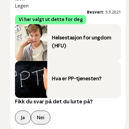
Legen
Besvart:
5.9.2021
Vi har valgt ut dette for deg
Helsestasjon for ungdom
(HFU)
Hva er PP-tjenesten?
Fikk du svar på det du lurte på?
Ja
Nei