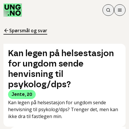
Søk
Men
Søk
Meny
Søk i innhol
Meny for å 
Spørsmål og svar
Kan legen på helsestasjon
for ungdom sende
henvisning til
psykolog/dps?
Jente
,
20
Kan legen på helsestasjon for ungdom sende
henvisning til psykolog/dps? Trenger det, men kan
ikke dra til fastlegen min.