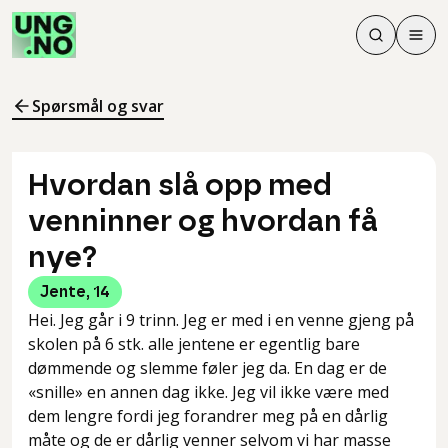
Søk
Men
Søk
Meny
Søk i innhol
Meny for å 
Spørsmål og svar
Hvordan slå opp med
venninner og hvordan få
nye?
Jente
,
14
Hei. Jeg går i 9 trinn. Jeg er med i en venne gjeng på
skolen på 6 stk. alle jentene er egentlig bare
dømmende og slemme føler jeg da. En dag er de
«snille» en annen dag ikke. Jeg vil ikke være med
dem lengre fordi jeg forandrer meg på en dårlig
måte og de er dårlig venner selvom vi har masse