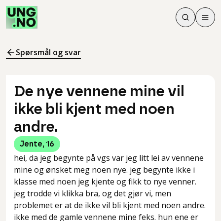
Søk
Men
Søk
Meny
Søk i innhol
Meny for å 
Spørsmål og svar
De nye vennene mine vil
ikke bli kjent med noen
andre.
Jente
,
16
hei, da jeg begynte på vgs var jeg litt lei av vennene
mine og ønsket meg noen nye. jeg begynte ikke i
klasse med noen jeg kjente og fikk to nye venner.
jeg trodde vi klikka bra, og det gjør vi, men
problemet er at de ikke vil bli kjent med noen andre.
ikke med de gamle vennene mine feks. hun ene er