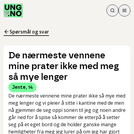
Søk
Men
Søk
Meny
Søk i innhol
Meny for å 
Spørsmål og svar
De nærmeste vennene
mine prater ikke med meg
så mye lenger
Jente
,
14
De nærmeste vennene mine prater ikke så mye med
meg lenger og vi pleier å sitte i kantine med de men
nå gjemmer de seg oppi sonen til jeg og noen andre
går ned for å spise så kommer de etterpå å setter
seg på et eget bord og de holder ganske mange
hemligheter fra meg jeg lurer på om jeg har gjort