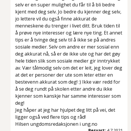
selv er en super mulighet du får til å bli bedre
kjent med deg selv. Jo bedre du kjenner deg selv,
jo lettere vil du også finne akkurat de
menneskene du trenger i livet ditt. Bruk tiden til
å prøve nye interesser og lære nye ting. Et annet
tips er å tvinge deg selv til å ikke se på andres
sosiale medier. Selv om andre er mer sosial enn
deg akkurat nå, så er de ikke ute og har det gøy
hele tiden slik som sosiale medier gir inntrykket
av. Vær tålmodig selv om det er leit, jeg lover deg
at det er personer der ute som leter etter en
bestevenn akkurat som deg! :) Ikke vær redd for
å se deg rundt på skolen etter andre du ikke
kjenner som kanskje har samme interesser som
deg!
Jeg håper at jeg har hjulpet deg litt på vei, det
ligger også ved flere tips og råd!
Hilsen ungdomsredaksjonen i ung.no
Besvart:
4.7.2021