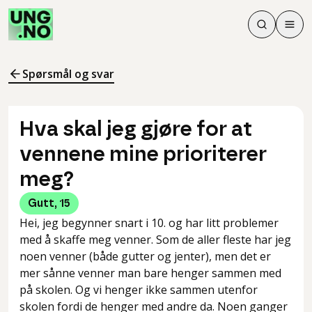
Søk
Men
Søk
Meny
Søk i innhol
Meny for å 
Spørsmål og svar
Hva skal jeg gjøre for at
vennene mine prioriterer
meg?
Gutt
,
15
Hei, jeg begynner snart i 10. og har litt problemer
med å skaffe meg venner. Som de aller fleste har jeg
noen venner (både gutter og jenter), men det er
mer sånne venner man bare henger sammen med
på skolen. Og vi henger ikke sammen utenfor
skolen fordi de henger med andre da. Noen ganger