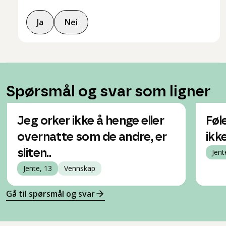
Ja
Nei
Spørsmål og svar som ligner
Jeg orker ikke å henge eller
Føl
overnatte som de andre, er
ikk
sliten..
Jent
Jente, 13
Vennskap
Gå til spørsmål og svar