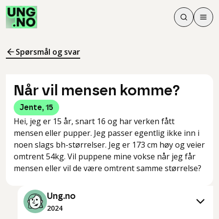
Søk
Men
Søk
Meny
Søk i innhol
Meny for å 
Spørsmål og svar
Når vil mensen komme?
Jente
,
15
Hei, jeg er 15 år, snart 16 og har verken fått
mensen eller pupper. Jeg passer egentlig ikke inn i
noen slags bh-størrelser. Jeg er 173 cm høy og veier
omtrent 54kg. Vil puppene mine vokse når jeg får
mensen eller vil de være omtrent samme størrelse?
Ung.no
2024