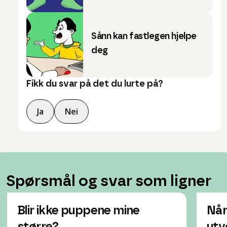
Sånn kan fastlegen hjelpe
deg
Fikk du svar på det du lurte på?
Ja
Nei
Spørsmål og svar som ligner
Blir ikke puppene mine
Når