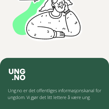
Ung.no er det offentliges informasjonskanal for
ungdom. Vi gjør det litt lettere å være ung.