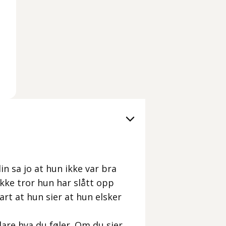
in sa jo at hun ikke var bra
ikke tror hun har slått opp
rart at hun sier at hun elsker
are hva du føler. Om du sier