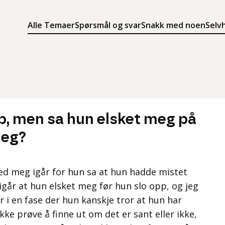
Alle Temaer
Spørsmål og svar
Snakk med noen
Selv
Søk
Meny
Søk i innholdet på ung.no
Meny for å navigere på ung.no
p, men sa hun elsket meg på
jeg?
ed meg igår for hun sa at hun hadde mistet
 igår at hun elsket meg før hun slo opp, og jeg
r i en fase der hun kanskje tror at hun har
ikke prøve å finne ut om det er sant eller ikke,