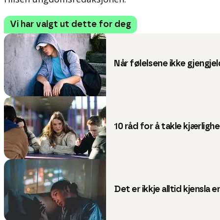
Vi har valgt ut dette for deg
Når følelsene ikke gjengje
10 råd for å takle kjærligh
Det er ikkje alltid kjensla e