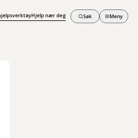
hjelpsverktøy
Hjelp nær deg
Søk
Meny