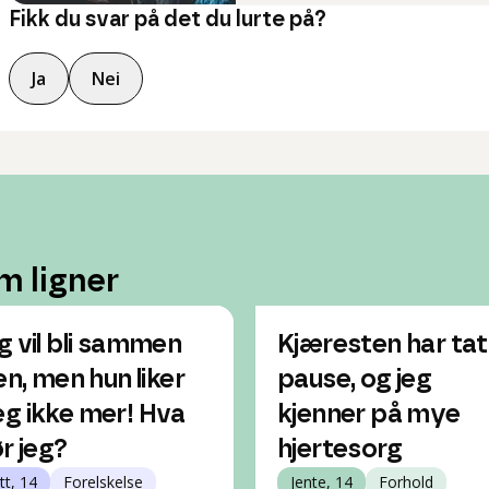
Fikk du svar på det du lurte på?
Ja
Nei
m ligner
g vil bli sammen
Kjæresten har tat
en, men hun liker
pause, og jeg
g ikke mer! Hva
kjenner på mye
ør jeg?
hjertesorg
tt, 14
Forelskelse
Jente, 14
Forhold