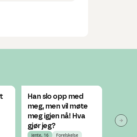
t
Han slo opp med
Fucka
meg, men vil møte
dama, 
meg igjen nå! Hva
trengte
Neste 
gjør jeg?
jeg gjø
Jente, 16
Forelskelse
Gutt, 16