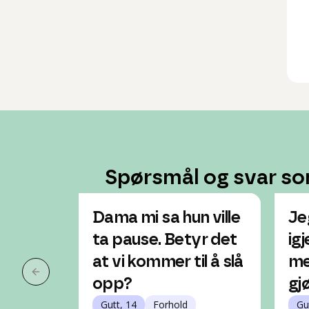
Spørsmål og svar so
Dama mi sa hun ville
Je
ta pause. Betyr det
igj
at vi kommer til å slå
me
Forrige slide
opp?
gj
Gutt, 14
Forhold
Gu