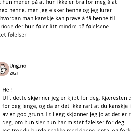
t hun mener på at hun ikke er bra for meg å at
ed henne, men jeg elsker henne og jeg lurer
 hvordan man kanskje kan prøve å få henne til
riode der hun føler litt mindre på følelsene
et følelser
Ung.no
2021
Hei!
Uff, dette skjønner jeg er kjipt for deg. Kjæresten d
for deg lenge, og da er det ikke rart at du kanskje 
av en
god
grunn. I tillegg skjønner jeg jo at det er 
deg, om hun sier hun har mistet følelser for deg.
Jeg tror du burde snakke med denne jenta, og forkl