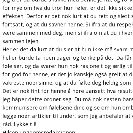
for mye om hva du tror
hun
føler, er det ikke sikke
effekten. Derfor er det nok lurt at du rett og slett 
fortsatt, og at du savner henne. Si ifra at du respe
være sammen med deg, men si ifra om at du i hvert
sammen igjen.
Her er det da lurt at du sier at hun ikke må svare
heller burde ta noen dager og tenke på det. Da får 
følelser, og da svarer hun nok rasjonelt og ærlig ti
for god for henne, er det jo kanskje også greit at 
vakreste noensinne, og at du følte deg heldig som
Det er nok fint for henne å høre uansett hva resulta
Jeg håper dette ordner seg. Du må nok nesten bar
kommunisere om følelsene dine og se om hun omb
legge noen artikler til under, som jeg anbefaler at 
råd. Lykke til!
Hilsen ungdomsredaksjonen.