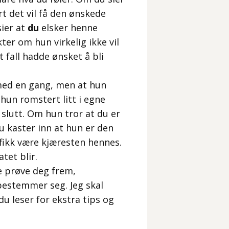
rt det vil få den ønskede
sier at
du
elsker henne
kter om hun virkelig ikke vil
 fall hadde ønsket å bli
 med en gang, men at hun
hun romstert litt i egne
l slutt. Om hun tror at du er
du kaster inn at hun er den
 fikk være kjæresten hennes.
tet blir.
e prøve deg frem,
estemmer seg. Jeg skal
du leser for ekstra tips og