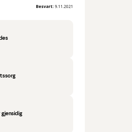
Besvart:
9.11.2021
ldes
etssorg
r gjensidig