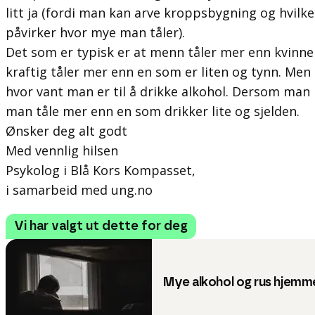
litt ja (fordi man kan arve kroppsbygning og hvil
påvirker hvor mye man tåler).
Det som er typisk er at menn tåler mer enn kvinne
kraftig tåler mer enn en som er liten og tynn. Men 
hvor vant man er til å drikke alkohol. Dersom man 
man tåle mer enn en som drikker lite og sjelden.
Ønsker deg alt godt
Med vennlig hilsen
Psykolog i Blå Kors Kompasset,
i samarbeid med ung.no
Vi har valgt ut dette for deg
Mye alkohol og rus hjemm