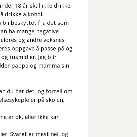
nder 18 år skal ikke drikke
l å drikke alkohol.
 å bli beskyttet fra det som
 kan ha mange negative
reldres og andre voksnes
deres oppgave å passe på og
 og rusmidler. Jeg blir
jelder pappa og mamma sin
n du har det, og fortell om
lsesykepleier på skolen,
e er ok, eller ikke kan
er. Svaret er mest nei, og