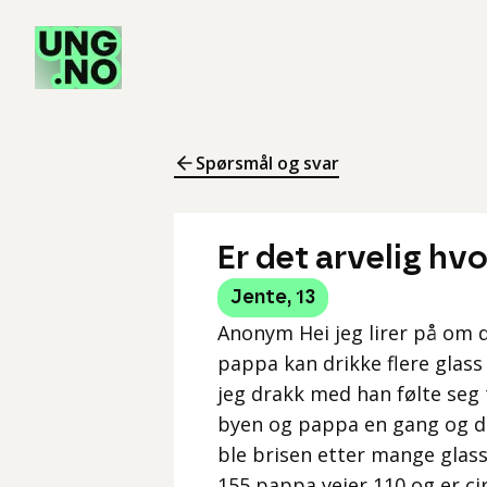
Spørsmål og svar
Er det arvelig hv
Jente
,
13
Anonym Hei jeg lirer på om d
pappa kan drikke flere glass
jeg drakk med han følte seg
byen og pappa en gang og dr
ble brisen etter mange glass m
155 pappa veier 110 og er c