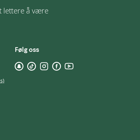
t lettere å være
Følg oss
s)