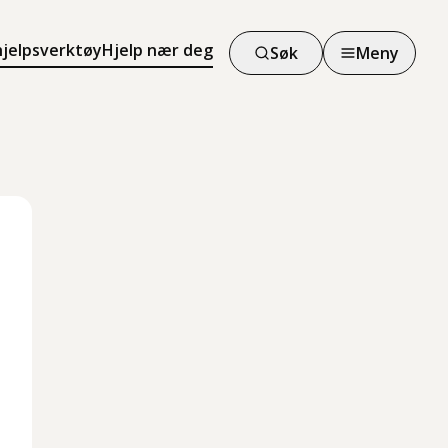
hjelpsverktøy
Hjelp nær deg
Søk
Meny