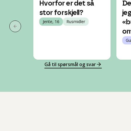
Hvorfor er det så
De
stor forskjell?
je
Jente, 16
Rusmidler
«b
Forrige slide
om
Gu
Gå til spørsmål og svar