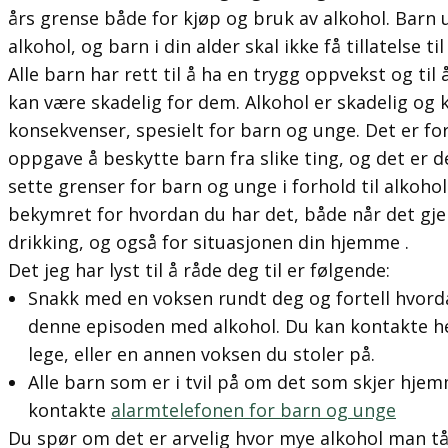
års grense både for kjøp og bruk av alkohol. Barn u
alkohol, og barn i din alder skal ikke få tillatelse ti
Alle barn har rett til å ha en trygg oppvekst og til
kan være skadelig for dem. Alkohol er skadelig og
konsekvenser, spesielt for barn og unge. Det er fo
oppgave å beskytte barn fra slike ting, og det er 
sette grenser for barn og unge i forhold til alkohol
bekymret for hvordan du har det, både når det g
drikking, og også for situasjonen din hjemme .
Det jeg har lyst til å råde deg til er følgende:
Snakk med en voksen rundt deg og fortell hvorda
denne episoden med alkohol. Du kan kontakte he
lege, eller en annen voksen du stoler på.
Alle barn som er i tvil på om det som skjer hjemm
kontakte
alarmtelefonen for barn og unge
Du spør om det er arvelig hvor mye alkohol man tål