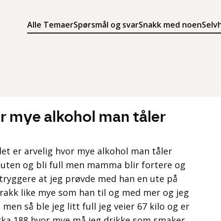
Alle Temaer
Spørsmål og svar
Snakk med noen
Selv
Søk
Meny
Søk i innholdet på ung.no
Meny for å navigere på ung.no
or mye alkohol man tåler
et er arvelig hvor mye alkohol man tåler
 uten og bli full men mamma blir fortere og
 tryggere at jeg prøvde med han en ute på
akk like mye som han til og med mer og jeg
en så ble jeg litt full jeg veier 67 kilo og er
irka 188 hvor mye må jeg drikke som smaker