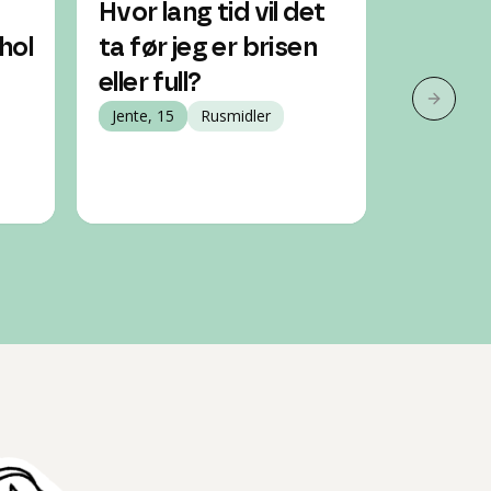
Hvor lang tid vil det
Pappa d
hol
ta før jeg er brisen
mye al
eller full?
greit å
Neste 
Jente, 15
Rusmidler
dagtid
Jente, 13