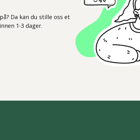
l
på? Da kan du stille oss et
 innen 1-3 dager.